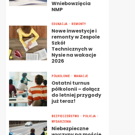
Wniebowzięcia
NMP
EDUKACJA
REMONTY
Nowe inwestycje i
remonty w Zespole
Szkół
Technicznych w
Nysie na wakacje
2026
PÓŁKOLONIE
WAKACJE
Ostatni turnus
półkolonii – dołącz
do letniej przygody
już teraz!
BEZPIECZEŃSTWO
POLICJA
WYDARZENIA
Niebezpieczne
wyczyny na moście