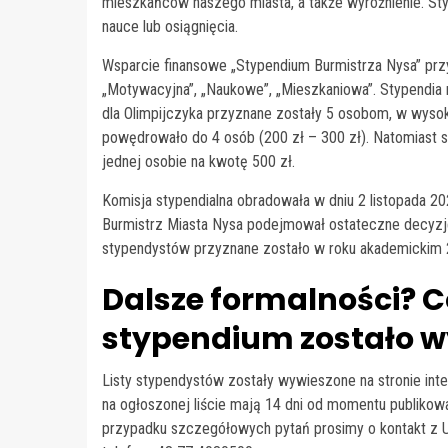
mieszkańców naszego miasta, a także wyróżnienie. St
nauce lub osiągnięcia.
Wsparcie finansowe „Stypendium Burmistrza Nysa” przy
„Motywacyjna”, „Naukowe”, „Mieszkaniowa”. Stypendia
dla Olimpijczyka przyznane zostały 5 osobom, w wysok
powędrowało do 4 osób (200 zł – 300 zł). Natomiast 
jednej osobie na kwotę 500 zł.
Komisja stypendialna obradowała w dniu 2 listopada 2
Burmistrz Miasta Nysa podejmował ostateczne decyzje
stypendystów przyznane zostało w roku akademickim 
Dalsze formalności? Co
stypendium zostało 
Listy stypendystów zostały wywieszone na stronie inte
na ogłoszonej liście mają 14 dni od momentu publiko
przypadku szczegółowych pytań prosimy o kontakt z 