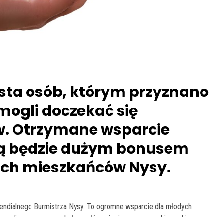
lista osób, którym przyznano
 mogli doczekać się
w. Otrzymane wsparcie
ią będzie dużym bonusem
ych mieszkańców Nysy.
endialnego Burmistrza Nysy. To ogromne wsparcie dla młodych