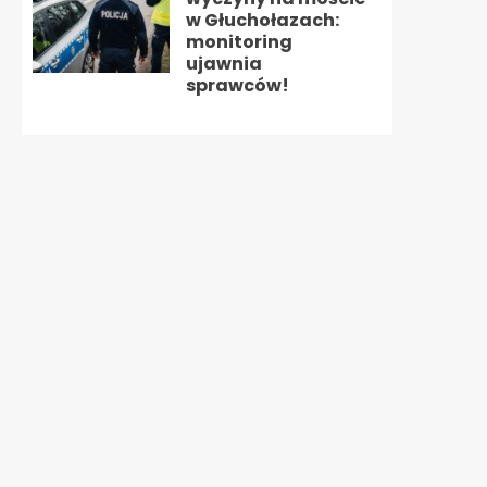
w Głuchołazach:
monitoring
ujawnia
sprawców!