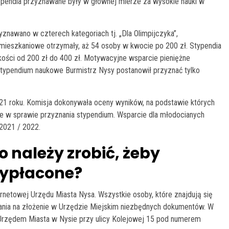
ypendia przyznawane były w głównej mierze za wysokie nauki w
znawano w czterech kategoriach tj. „Dla Olimpijczyka”,
 mieszkaniowe otrzymały, aż 54 osoby w kwocie po 200 zł. Stypendia
ości od 200 zł do 400 zł. Motywacyjne wsparcie pieniężne
stypendium naukowe Burmistrz Nysy postanowił przyznać tylko
021 roku. Komisja dokonywała oceny wyników, na podstawie których
 w sprawie przyznania stypendium. Wsparcie dla młodocianych
2021 / 2022.
 należy zrobić, żeby
wypłacone?
rnetowej Urzędu Miasta Nysa. Wszystkie osoby, które znajdują się
wania na złożenie w Urzędzie Miejskim niezbędnych dokumentów. W
Urzędem Miasta w Nysie przy ulicy Kolejowej 15 pod numerem