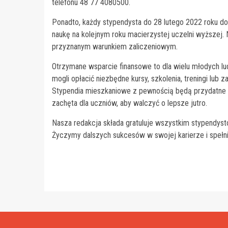
telefonu 48 77 4080500.
Ponadto, każdy stypendysta do 28 lutego 2022 roku do
naukę na kolejnym roku macierzystej uczelni wyższej
przyznanym warunkiem zaliczeniowym.
Otrzymane wsparcie finansowe to dla wielu młodych l
mogli opłacić niezbędne kursy, szkolenia, treningi lub 
Stypendia mieszkaniowe z pewnością będą przydatne w
zachęta dla uczniów, aby walczyć o lepsze jutro.
Nasza redakcja składa gratuluje wszystkim stypendysto
Życzymy dalszych sukcesów w swojej karierze i spełn
Continue
Reading