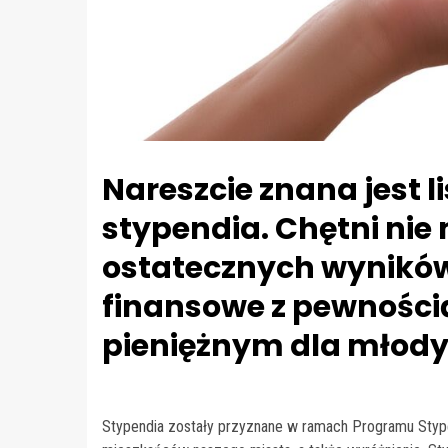
Nareszcie znana jest 
stypendia. Chętni nie
ostatecznych wynikó
finansowe z pewnośc
pieniężnym dla młod
Stypendia zostały przyznane w ramach Programu Styp