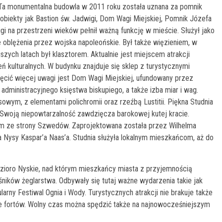
u. Ta monumentalna budowla w 2011 roku została uznana za pomnik
kie obiekty jak Bastion św. Jadwigi, Dom Wagi Miejskiej, Pomnik Józefa
gi na przestrzeni wieków pełnił ważną funkcję w mieście. Służył jako
oblężenia przez wojska napoleońskie. Był także więzieniem, w
ych latach był klasztorem. Aktualnie jest miejscem atrakcji
ń kulturalnych. W budynku znajduje się sklep z turystycznymi
ęcić więcej uwagi jest Dom Wagi Miejskiej, ufundowany przez
 administracyjnego księstwa biskupiego, a także izba miar i wag.
wym, z elementami polichromii oraz rzeźbą Lustitii. Piękna Studnia
Swoją niepowtarzalność zawdzięcza barokowej kutej kracie.
iem ze strony Szwedów. Zaprojektowana została przez Wilhelma
Nysy Kaspar’a Naas’a. Studnia służyła lokalnym mieszkańcom, aż do
ezioro Nyskie, nad którym mieszkańcy miasta z przyjemnością
ników żeglarstwa. Odbywały się tutaj ważne wydarzenia takie jak
rny Festiwal Ognia i Wody. Turystycznych atrakcji nie brakuje także
cie fortów. Wolny czas można spędzić także na najnowocześniejszym