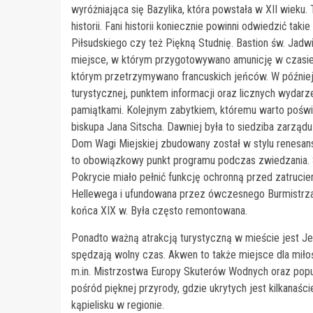
wyróżniająca się Bazylika, która powstała w XII wiek
historii. Fani historii koniecznie powinni odwiedzić ta
Piłsudskiego czy też Piękną Studnię. Bastion św. Jadwi
miejsce, w którym przygotowywano amunicję w czasie 
którym przetrzymywano francuskich jeńców. W późniejsz
turystycznej, punktem informacji oraz licznych wydarze
pamiątkami. Kolejnym zabytkiem, któremu warto poświ
biskupa Jana Sitscha. Dawniej była to siedziba zarządu
Dom Wagi Miejskiej zbudowany został w stylu renesanso
to obowiązkowy punkt programu podczas zwiedzania. 
Pokrycie miało pełnić funkcję ochronną przed zatruc
Hellewega i ufundowana przez ówczesnego Burmistrza 
końca XIX w. Była często remontowana.
Ponadto ważną atrakcją turystyczną w mieście jest J
spędzają wolny czas. Akwen to także miejsce dla miłoś
m.in. Mistrzostwa Europy Skuterów Wodnych oraz popula
pośród pięknej przyrody, gdzie ukrytych jest kilkanaś
kąpielisku w regionie.