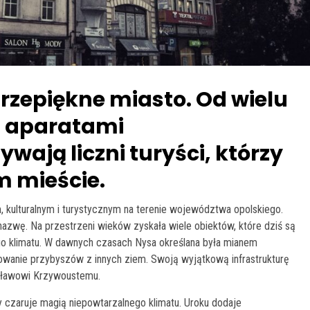
przepiękne miasto. Od wielu
z aparatami
wają liczni turyści, którzy
m mieście.
kulturalnym i turystycznym na terenie województwa opolskiego.
nazwę. Na przestrzeni wieków zyskała wiele obiektów, które dziś są
go klimatu. W dawnych czasach Nysa określana była mianem
owanie przybyszów z innych ziem. Swoją wyjątkową infrastrukturę
sławowi Krzywoustemu.
 czaruje magią niepowtarzalnego klimatu. Uroku dodaje