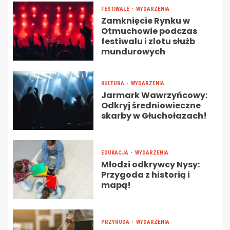
FESTIWALE
WYDARZENIA
Zamknięcie Rynku w
Otmuchowie podczas
festiwalu i zlotu służb
mundurowych
KULTURA
WYDARZENIA
Jarmark Wawrzyńcowy:
Odkryj średniowieczne
skarby w Głuchołazach!
EDUKACJA
WYDARZENIA
Młodzi odkrywcy Nysy:
Przygoda z historią i
mapą!
PRZYRODA
WYDARZENIA