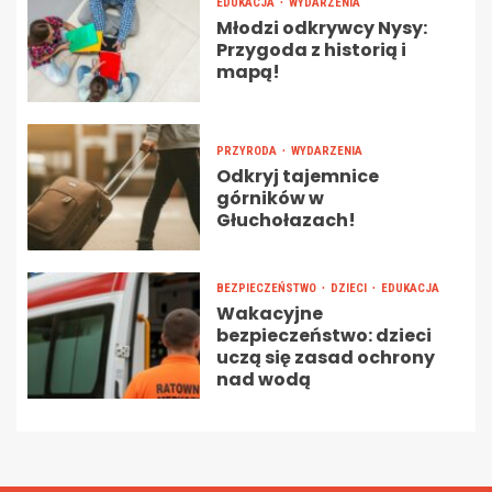
EDUKACJA
WYDARZENIA
Młodzi odkrywcy Nysy:
Przygoda z historią i
mapą!
PRZYRODA
WYDARZENIA
Odkryj tajemnice
górników w
Głuchołazach!
BEZPIECZEŃSTWO
DZIECI
EDUKACJA
Wakacyjne
bezpieczeństwo: dzieci
uczą się zasad ochrony
nad wodą