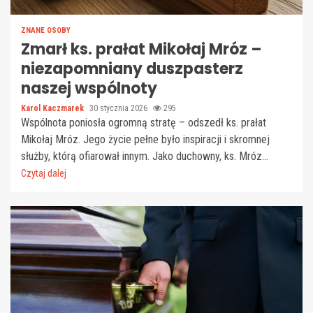
ZNANE OSOBY
Zmarł ks. prałat Mikołaj Mróz –
niezapomniany duszpasterz
naszej wspólnoty
Karol Kaczmarek
30 stycznia 2026
295
Wspólnota poniosła ogromną stratę – odszedł ks. prałat
Mikołaj Mróz. Jego życie pełne było inspiracji i skromnej
służby, którą ofiarował innym. Jako duchowny, ks. Mróz...
Czytaj dalej