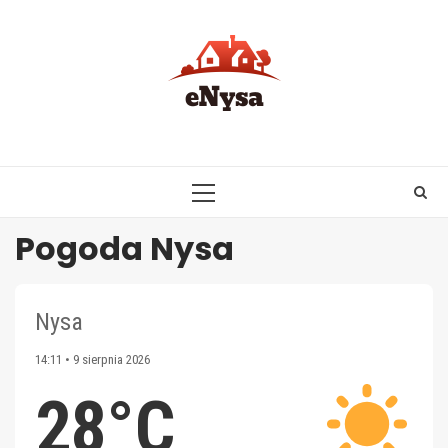
Skip
to
content
PRIMARY
MENU
Pogoda Nysa
Nysa
14:11 • 9 sierpnia 2026
28°C