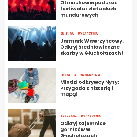
Otmuchowie podczas
festiwalu i zlotu służb
mundurowych
KULTURA
WYDARZENIA
Jarmark Wawrzyńcowy:
Odkryj średniowieczne
skarby w Głuchołazach!
EDUKACJA
WYDARZENIA
Młodzi odkrywcy Nysy:
Przygoda z historią i
mapą!
PRZYRODA
WYDARZENIA
Odkryj tajemnice
górników w
Głuchołazach!