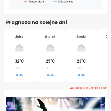
Prognoza na kolejne dni
Jutro
Wtorek
Środa
Czw
32°C
25°C
23°C
2
17°C
16°C
10°C
1
8%
5%
0%
Weather data by Open-Meteo.com