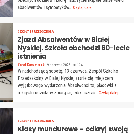
obecnych uczniów i kadrę nauczycielską, ale także wielu
absolwentów i sympatyków...
Czytaj dalej
SZKOŁY I PRZEDSZKOLA
Zjazd Absolwentów w Białej
Nyskiej. Szkoła obchodzi 60-lecie
istnienia
Karol Kaczmarek
9 czerwca 2026
134
W nadchodzącą sobotę, 13 czerwca, Zespół Szkolno-
Przedszkolny w Białej Nyskiej stanie się miejscem
wyjątkowego wydarzenia. Absolwenci tej placówki z
różnych roczników zbiorą się, aby uczcić...
Czytaj dalej
SZKOŁY I PRZEDSZKOLA
Klasy mundurowe – odkryj swoją