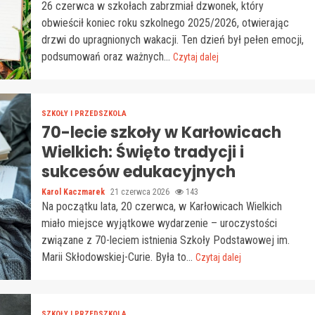
26 czerwca w szkołach zabrzmiał dzwonek, który
obwieścił koniec roku szkolnego 2025/2026, otwierając
drzwi do upragnionych wakacji. Ten dzień był pełen emocji,
podsumowań oraz ważnych...
Czytaj dalej
SZKOŁY I PRZEDSZKOLA
70-lecie szkoły w Karłowicach
Wielkich: Święto tradycji i
sukcesów edukacyjnych
Karol Kaczmarek
21 czerwca 2026
143
Na początku lata, 20 czerwca, w Karłowicach Wielkich
miało miejsce wyjątkowe wydarzenie – uroczystości
związane z 70-leciem istnienia Szkoły Podstawowej im.
Marii Skłodowskiej-Curie. Była to...
Czytaj dalej
SZKOŁY I PRZEDSZKOLA