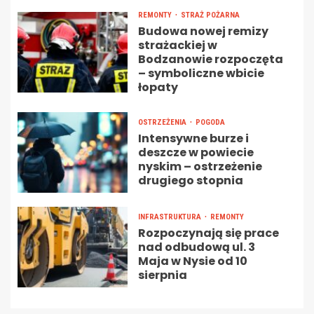
REMONTY
STRAŻ POŻARNA
Budowa nowej remizy
strażackiej w
Bodzanowie rozpoczęta
– symboliczne wbicie
łopaty
OSTRZEŻENIA
POGODA
Intensywne burze i
deszcze w powiecie
nyskim – ostrzeżenie
drugiego stopnia
INFRASTRUKTURA
REMONTY
Rozpoczynają się prace
nad odbudową ul. 3
Maja w Nysie od 10
sierpnia