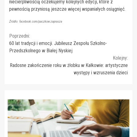
niecierpliwością oczekujemy kolejnych edycji, które z
pewnością przyniosą jeszcze więcej wspaniałych osiągnięć.
Źródło: facebook.com/paczkow.zaprasza
Continue
Poprzedni:
60 lat tradycji i emocji. Jubileusz Zespołu Szkolno-
Reading
Przedszkolnego w Białej Nyskiej
Kolejny:
Radosne zakończenie roku w żłobku w Kałkowie: artystyczne
występy i wzruszenia dzieci