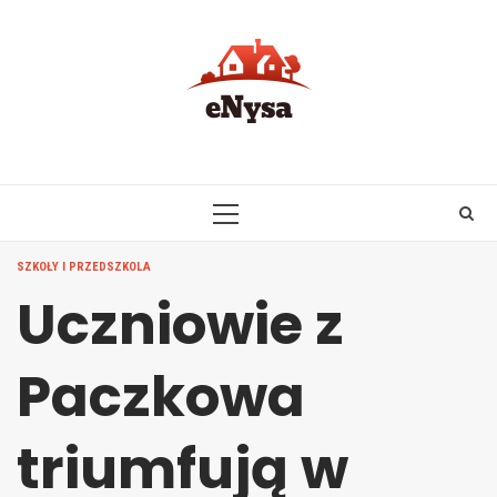
Skip
to
content
PRIMARY
MENU
SZKOŁY I PRZEDSZKOLA
Uczniowie z
Paczkowa
triumfują w