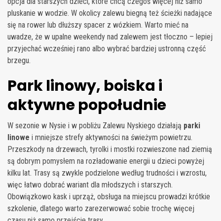
opcja dla starszych dzieci, które chcą czegoś więcej niż samo
pluskanie w wodzie. W okolicy zalewu biegną też ścieżki nadające
się na rower lub dłuższy spacer z wózkiem. Warto mieć na
uwadze, że w upalne weekendy nad zalewem jest tłoczno – lepiej
przyjechać wcześniej rano albo wybrać bardziej ustronną część
brzegu.
Park linowy, boiska i
aktywne popołudnie
W sezonie w Nysie i w pobliżu Zalewu Nyskiego działają
parki
linowe
i mniejsze strefy aktywności na świeżym powietrzu.
Przeszkody na drzewach, tyrolki i mostki rozwieszone nad ziemią
są dobrym pomysłem na rozładowanie energii u dzieci powyżej
kilku lat. Trasy są zwykle podzielone według trudności i wzrostu,
więc łatwo dobrać wariant dla młodszych i starszych.
Obowiązkowo kask i uprząż, obsługa na miejscu prowadzi krótkie
szkolenie, dlatego warto zarezerwować sobie trochę więcej
czasu niż samo przejście trasy.