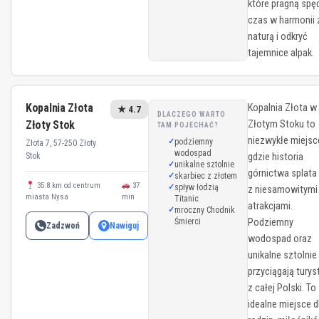
które pragną spę
czas w harmonii 
naturą i odkryć
tajemnice alpak.
Kopalnia Złota
Kopalnia Złota w
★ 4.7
DLACZEGO WARTO
Złoty Stok
Złotym Stoku to
TAM POJECHAĆ?
niezwykłe miejsc
podziemny
Złota 7, 57-250 Złoty
wodospad
Stok
gdzie historia
unikalne sztolnie
górnictwa splata 
skarbiec z złotem
35.8 km od centrum
37
spływ łodzią
z niesamowitymi
miasta Nysa
min
Titanic
atrakcjami.
mroczny Chodnik
Śmierci
Podziemny
Zadzwoń
Nawiguj
wodospad oraz
unikalne sztolnie
przyciągają tury
z całej Polski. To
idealne miejsce d