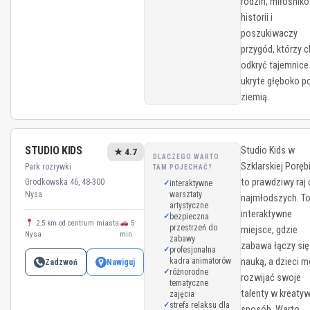
rodzin, miłośnik
historii i
poszukiwaczy
przygód, którzy 
odkryć tajemnice
ukryte głęboko p
ziemią.
STUDIO KIDS
Studio Kids w
★ 4.7
DLACZEGO WARTO
Szklarskiej Poręb
Park rozrywki
TAM POJECHAĆ?
to prawdziwy raj 
Grodkowska 46, 48-300
interaktywne
Nysa
warsztaty
najmłodszych. T
artystyczne
interaktywne
bezpieczna
2.5 km od centrum miasta
5
przestrzeń do
miejsce, gdzie
Nysa
min
zabawy
zabawa łączy się
profesjonalna
kadra animatorów
nauką, a dzieci 
Zadzwoń
Nawiguj
różnorodne
rozwijać swoje
tematyczne
talenty w kreaty
zajęcia
strefa relaksu dla
sposób. Warto