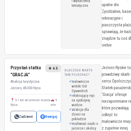
i wydarzenia
upalne dni.
tematyczne
Zjeżdżalnie, base
rekreacyjne i
piaszczysta plaż
sprawiają, że każ
znajdzie tu coś d
siebie.
Przystań statku
Jezioro Nyskie t
★ 4.5
DLACZEGO WARTO
"GRACJA"
prawdziwy skarb
TAM POJECHAĆ?
sercu Opolszczyz
Atrakcja turystyczna
malownicze
widoki Gór
Statek pasażersk
Jezioro, 48-300 Nysa
Opawskich
'Gracja' oferuje
relaksujący rejs
5.1 km od centrum miasta
9
na spokojnej
niezapomniane re
Nysa
min
wodzie
które pozwalają
atrakcje dla
dzieci na
odkryć to
Zadzwoń
Nawiguj
pokładzie
malownicze miej
możliwość nauki o
z zupełnie innej
jeziorze i okolicy