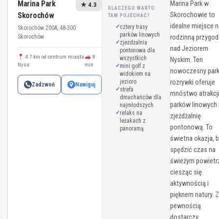
Marina Park
Marina Park w
★ 4.3
DLACZEGO WARTO
Skorochów
Skorochowie to
TAM POJECHAĆ?
idealne miejsce 
cztery trasy
Skorochów 200A, 48-300
parków linowych
Skorochów
rodzinną przygod
zjeżdżalnia
nad Jeziorem
pontonowa dla
4.7 km od centrum miasta
8
wszystkich
Nyskim. Ten
Nysa
min
mini golf z
nowoczesny par
widokiem na
jezioro
rozrywki oferuje
Zadzwoń
Nawiguj
strefa
mnóstwo atrakcji
dmuchańców dla
parków linowych
najmłodszych
relaks na
zjeżdżalnię
leżakach z
pontonową. To
panoramą
świetna okazja, 
spędzić czas na
świeżym powietr
ciesząc się
aktywnością i
pięknem natury. 
pewnością
dostarczy