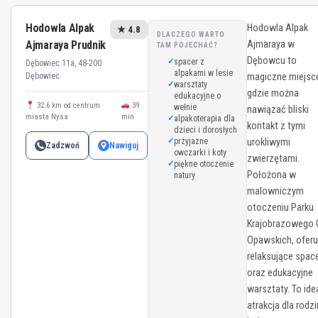
Hodowla Alpak
Hodowla Alpak
★ 4.8
DLACZEGO WARTO
Ajmaraya Prudnik
Ajmaraya w
TAM POJECHAĆ?
Dębowcu to
spacer z
Dębowiec 11a, 48-200
alpakami w lesie
Dębowiec
magiczne miejsc
warsztaty
gdzie można
edukacyjne o
32.6 km od centrum
39
wełnie
nawiązać bliski
miasta Nysa
min
alpakoterapia dla
kontakt z tymi
dzieci i dorosłych
przyjazne
urokliwymi
Zadzwoń
Nawiguj
owczarki i koty
zwierzętami.
piękne otoczenie
Położona w
natury
malowniczym
otoczeniu Parku
Krajobrazowego 
Opawskich, oferu
relaksujące spac
oraz edukacyjne
warsztaty. To ide
atrakcja dla rodzi