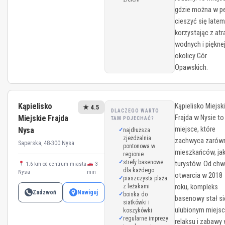
gdzie można w pe
cieszyć się latem
korzystając z atra
wodnych i piękne
okolicy Gór
Opawskich.
Kąpielisko
Kąpielisko Miejsk
★ 4.5
DLACZEGO WARTO
Miejskie Frajda
Frajda w Nysie to
TAM POJECHAĆ?
miejsce, które
Nysa
najdłuższa
zjeżdżalnia
zachwyca zarów
Saperska, 48-300 Nysa
pontonowa w
mieszkańców, jak
regionie
strefy basenowe
turystów. Od chwi
1.6 km od centrum miasta
3
dla każdego
Nysa
min
otwarcia w 2018
piaszczysta plaża
z leżakami
roku, kompleks
Zadzwoń
Nawiguj
boiska do
basenowy stał si
siatkówki i
ulubionym miejs
koszykówki
regularne imprezy
relaksu i zabawy