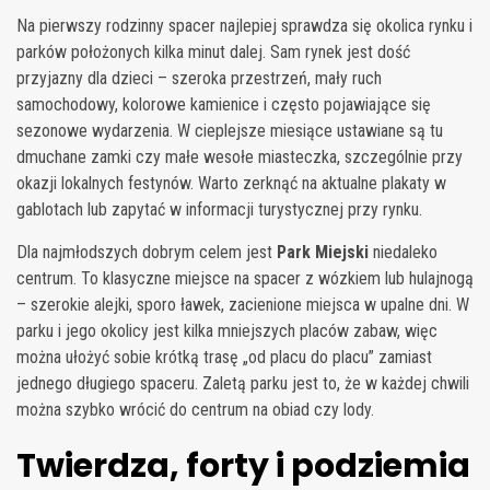
Na pierwszy rodzinny spacer najlepiej sprawdza się okolica rynku i
parków położonych kilka minut dalej. Sam rynek jest dość
przyjazny dla dzieci – szeroka przestrzeń, mały ruch
samochodowy, kolorowe kamienice i często pojawiające się
sezonowe wydarzenia. W cieplejsze miesiące ustawiane są tu
dmuchane zamki czy małe wesołe miasteczka, szczególnie przy
okazji lokalnych festynów. Warto zerknąć na aktualne plakaty w
gablotach lub zapytać w informacji turystycznej przy rynku.
Dla najmłodszych dobrym celem jest
Park Miejski
niedaleko
centrum. To klasyczne miejsce na spacer z wózkiem lub hulajnogą
– szerokie alejki, sporo ławek, zacienione miejsca w upalne dni. W
parku i jego okolicy jest kilka mniejszych placów zabaw, więc
można ułożyć sobie krótką trasę „od placu do placu” zamiast
jednego długiego spaceru. Zaletą parku jest to, że w każdej chwili
można szybko wrócić do centrum na obiad czy lody.
Twierdza, forty i podziemia