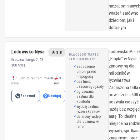
niezapomnianyc
wrażeń zarówno
dzieciom, jak i
dorosłym.
Lodowisko Nysa
Lodowisko Miejsk
★ 3.8
DLACZEGO WARTO
„Frajda” w Nysie 
Kraszewskiego 2, 48-
TAM POJECHAĆ?
300 Nysa
zimowy raj dla
zadaszenie
chroni przed
miłośników
niepogodą
1.3 km od centrum miasta
3
łyżwiarstwa.
bez limitu
Nysa
min
czasowego jazdy
Zadaszona tafla 
ogrzewana
powierzchni 600
Zadzwoń
Nawiguj
szatnia dla
komfortu
pozwala cieszyć 
wypożyczalnia
jazdą bez względ
łyżew i kasków
aurę. To idealne
darmowy wstęp
dla uczniów w
miejsce na rodzi
ferie
wypady, spotkani
znajomymi oraz