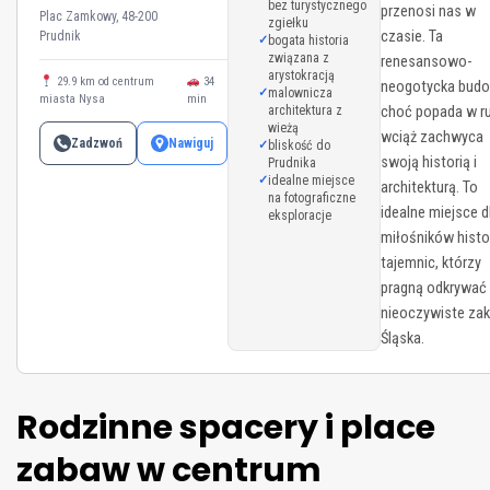
bez turystycznego
przenosi nas w
Plac Zamkowy, 48-200
zgiełku
czasie. Ta
Prudnik
bogata historia
związana z
renesansowo-
arystokracją
29.9 km od centrum
34
neogotycka budo
malownicza
miasta Nysa
min
architektura z
choć popada w ru
wieżą
wciąż zachwyca
Zadzwoń
Nawiguj
bliskość do
swoją historią i
Prudnika
idealne miejsce
architekturą. To
na fotograficzne
idealne miejsce d
eksploracje
miłośników histori
tajemnic, którzy
pragną odkrywać
nieoczywiste zak
Śląska.
Rodzinne spacery i place
zabaw w centrum