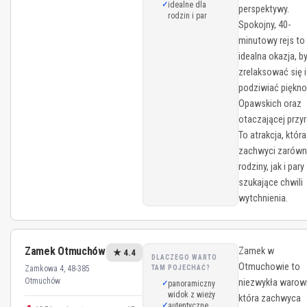
idealne dla
perspektywy.
rodzin i par
Spokojny, 40-
minutowy rejs to
idealna okazja, b
zrelaksować się i
podziwiać piękno
Opawskich oraz
otaczającej przyr
To atrakcja, która
zachwyci zarów
rodziny, jak i pary
szukające chwili
wytchnienia.
Zamek Otmuchów
Zamek w
★ 4.4
DLACZEGO WARTO
Otmuchowie to
Zamkowa 4, 48-385
TAM POJECHAĆ?
Otmuchów
niezwykła warow
panoramiczny
widok z wieży
która zachwyca
autentyczne