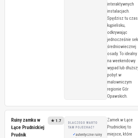
interaktywnych
instalacjach.
Spędzisz tu czas
kąpielisku,
odkrywając
jednocześnie sek
średniowiecznej
osady. To idealny
na weekendowy
wypad lub dłuższ
pobyt w
malowniczym
regionie Gór
Opawskich.
Ruiny zamku w
Zamek w Łące
★ 1.7
DLACZEGO WARTO
Łące Prudnickiej
Prudnickiej to
TAM POJECHAĆ?
miejsce, które
Prudnik
autentyczne ruiny