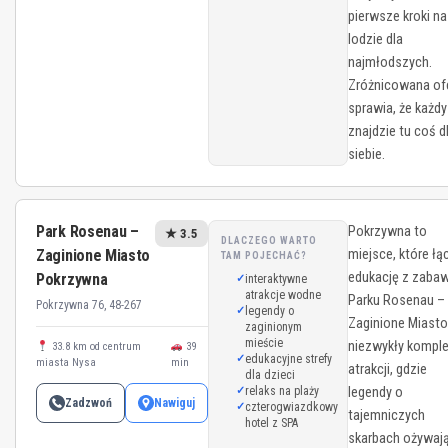
pierwsze kroki na
lodzie dla
najmłodszych.
Zróżnicowana of
sprawia, że każdy
znajdzie tu coś d
siebie.
Park Rosenau –
Pokrzywna to
★ 3.5
DLACZEGO WARTO
Zaginione Miasto
miejsce, które łą
TAM POJECHAĆ?
edukację z zaba
Pokrzywna
interaktywne
atrakcje wodne
Parku Rosenau –
Pokrzywna 76, 48-267
legendy o
Zaginione Miasto
zaginionym
mieście
niezwykły kompl
33.8 km od centrum
39
edukacyjne strefy
miasta Nysa
min
atrakcji, gdzie
dla dzieci
relaks na plaży
legendy o
Zadzwoń
Nawiguj
czterogwiazdkowy
tajemniczych
hotel z SPA
skarbach ożywaj