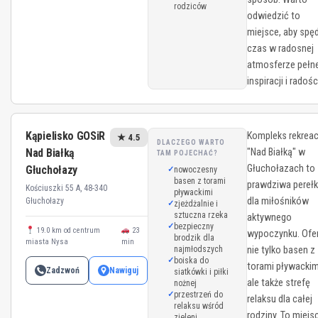
rodziców
odwiedzić to
miejsce, aby spę
czas w radosnej
atmosferze pełne
inspiracji i radośc
Kąpielisko GOSiR
Kompleks rekreac
★ 4.5
DLACZEGO WARTO
Nad Białką
"Nad Białką" w
TAM POJECHAĆ?
Głuchołazach to
Głuchołazy
nowoczesny
basen z torami
prawdziwa pereł
Kościuszki 55 A, 48-340
pływackimi
dla miłośników
Głuchołazy
zjeżdżalnie i
sztuczna rzeka
aktywnego
bezpieczny
19.0 km od centrum
23
wypoczynku. Ofe
brodzik dla
miasta Nysa
min
najmłodszych
nie tylko basen z
boiska do
torami pływackim
Zadzwoń
Nawiguj
siatkówki i piłki
ale także strefę
nożnej
przestrzeń do
relaksu dla całej
relaksu wśród
rodziny. To miejs
zieleni