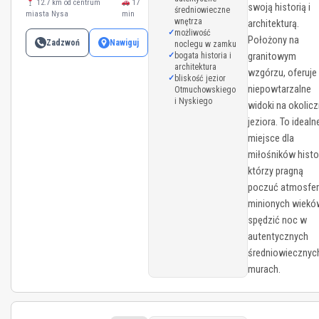
12.7 km od centrum
17
swoją historią i
średniowieczne
miasta Nysa
min
wnętrza
architekturą.
możliwość
Położony na
Zadzwoń
Nawiguj
noclegu w zamku
bogata historia i
granitowym
architektura
wzgórzu, oferuje
bliskość jezior
niepowtarzalne
Otmuchowskiego
i Nyskiego
widoki na okolic
jeziora. To idealn
miejsce dla
miłośników histor
którzy pragną
poczuć atmosfe
minionych wieków
spędzić noc w
autentycznych
średniowiecznyc
murach.