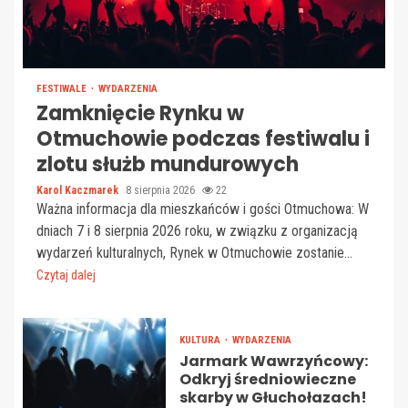
FESTIWALE
WYDARZENIA
Zamknięcie Rynku w
Otmuchowie podczas festiwalu i
zlotu służb mundurowych
Karol Kaczmarek
8 sierpnia 2026
22
Ważna informacja dla mieszkańców i gości Otmuchowa: W
dniach 7 i 8 sierpnia 2026 roku, w związku z organizacją
wydarzeń kulturalnych, Rynek w Otmuchowie zostanie...
Czytaj dalej
KULTURA
WYDARZENIA
Jarmark Wawrzyńcowy:
Odkryj średniowieczne
skarby w Głuchołazach!