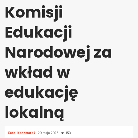
Komisji
Edukacji
Narodowej za
wkład w
edukację
lokalną
Karol Kaczmarek
29 maja 2026
153