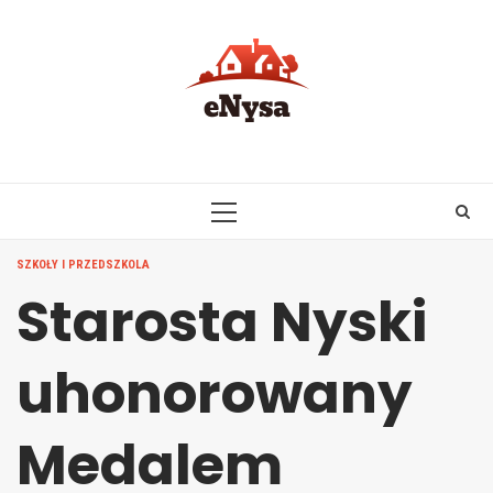
Skip
to
content
PRIMARY
MENU
SZKOŁY I PRZEDSZKOLA
Starosta Nyski
uhonorowany
Medalem