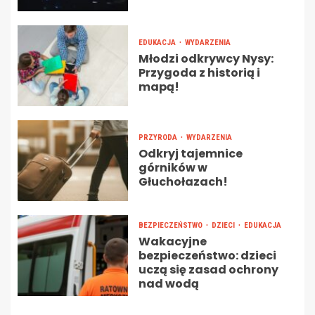
EDUKACJA
WYDARZENIA
Młodzi odkrywcy Nysy:
Przygoda z historią i
mapą!
PRZYRODA
WYDARZENIA
Odkryj tajemnice
górników w
Głuchołazach!
BEZPIECZEŃSTWO
DZIECI
EDUKACJA
Wakacyjne
bezpieczeństwo: dzieci
uczą się zasad ochrony
nad wodą