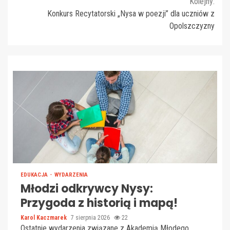
Kolejny:
Konkurs Recytatorski „Nysa w poezji” dla uczniów z
Opolszczyzny
EDUKACJA
WYDARZENIA
Młodzi odkrywcy Nysy:
Przygoda z historią i mapą!
Karol Kaczmarek
7 sierpnia 2026
22
Ostatnie wydarzenia związane z Akademią Młodego