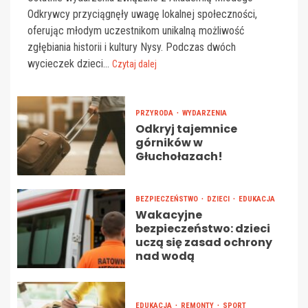
Odkrywcy przyciągnęły uwagę lokalnej społeczności,
oferując młodym uczestnikom unikalną możliwość
zgłębiania historii i kultury Nysy. Podczas dwóch
wycieczek dzieci...
Czytaj dalej
PRZYRODA
WYDARZENIA
Odkryj tajemnice
górników w
Głuchołazach!
BEZPIECZEŃSTWO
DZIECI
EDUKACJA
Wakacyjne
bezpieczeństwo: dzieci
uczą się zasad ochrony
nad wodą
EDUKACJA
REMONTY
SPORT