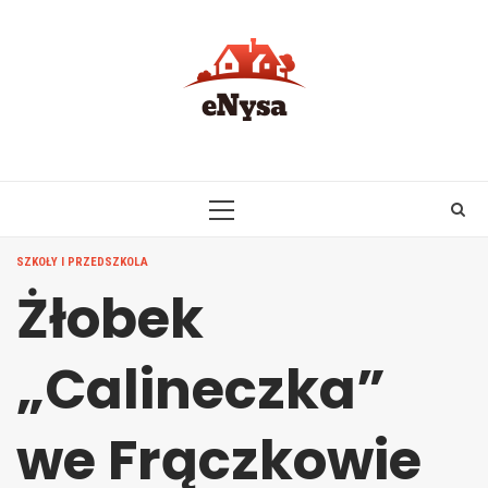
Skip
to
content
PRIMARY
MENU
SZKOŁY I PRZEDSZKOLA
Żłobek
„Calineczka”
we Frączkowie