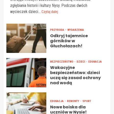
zgłębiania historii i kultury Nysy. Podczas dwóch
wycieczek dzieci...
Czytaj dalej
PRZYRODA
WYDARZENIA
Odkryj tajemnice
górników w
Głuchołazach!
BEZPIECZEŃSTWO
DZIECI
EDUKACJA
Wakacyjne
bezpieczeństwo: dzieci
uczą się zasad ochrony
nad wodą
EDUKACJA
REMONTY
SPORT
Nowe boiska dla
uczniów w Nysie!