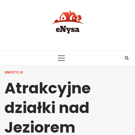
Skip
to
content
PRIMARY
MENU
INWESTYCJE
Atrakcyjne
działki nad
Jeziorem