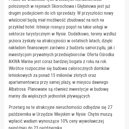
położonych w rejonach Skorochowa i Głębinowa jest już
drugim podejściem do ich sprzedaży. W przyszłości nowy
właściciel będą miał możliwość zbudować na nich na
przykład hotel. Istnieje rosnący popyt na takie usługi w
sektorze turystycznym w Nysie. Dodatkowo, tereny wzdłuż
jeziora zyskały na atrakcyjności w ostatnich latach, dzięki
nakładom finansowym zarówno z budżetu samorządu, jak i
inwestycjom prywatnych przedsiębiorców. Oferta Ośrodka
AKWA Marina jest coraz bardziej bogata z roku na rok.
Wkrótce rozpocznie się budowa całorocznych domków
letniskowych za ponad 15 milionów złotych oraz
apartamentowca przy samej plaży, w miejscu dawnego
Albatrosa. Planowane są również inwestycje w budowę
mariny dla większych jednostek pływających.
Przetarg na te atrakcyjne nieruchomości odbędzie się 27
października w Urzędzie Miejskim w Nysie. Chętni muszą
wpłacić wadium wynoszące 10% ceny wywoławczej
najpóźniej do 23 października.