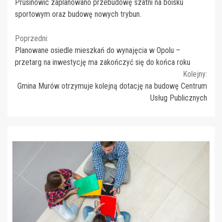
Prusinowic zaplanowano przebudowę szatni na boisku
sportowym oraz budowę nowych trybun.
Continue
Poprzedni:
Planowane osiedle mieszkań do wynajęcia w Opolu –
Reading
przetarg na inwestycję ma zakończyć się do końca roku
Kolejny:
Gmina Murów otrzymuje kolejną dotację na budowę Centrum
Usług Publicznych