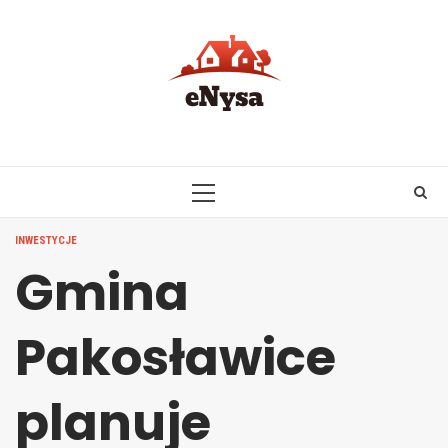
Skip
to
content
PRIMARY
MENU
INWESTYCJE
Gmina
Pakosławice
planuje