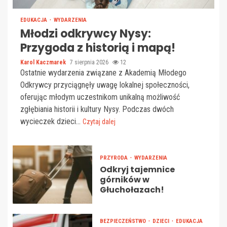
EDUKACJA
WYDARZENIA
Młodzi odkrywcy Nysy:
Przygoda z historią i mapą!
Karol Kaczmarek
7 sierpnia 2026
12
Ostatnie wydarzenia związane z Akademią Młodego
Odkrywcy przyciągnęły uwagę lokalnej społeczności,
oferując młodym uczestnikom unikalną możliwość
zgłębiania historii i kultury Nysy. Podczas dwóch
wycieczek dzieci...
Czytaj dalej
PRZYRODA
WYDARZENIA
Odkryj tajemnice
górników w
Głuchołazach!
BEZPIECZEŃSTWO
DZIECI
EDUKACJA