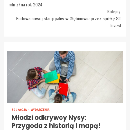
Reading
mln zł na rok 2024
Kolejny:
Budowa nowej stacji paliw w Głębinowie przez spółkę ST
Invest
EDUKACJA
WYDARZENIA
Młodzi odkrywcy Nysy:
Przygoda z historią i mapą!