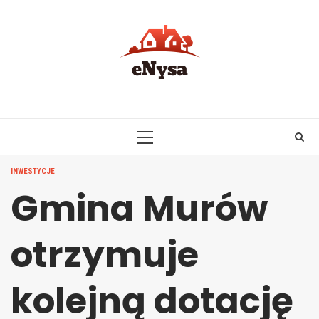
Skip
to
content
PRIMARY
MENU
INWESTYCJE
Gmina Murów
otrzymuje
kolejną dotację