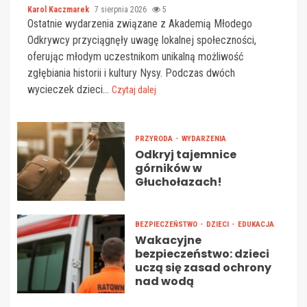
Karol Kaczmarek
7 sierpnia 2026
5
Ostatnie wydarzenia związane z Akademią Młodego
Odkrywcy przyciągnęły uwagę lokalnej społeczności,
oferując młodym uczestnikom unikalną możliwość
zgłębiania historii i kultury Nysy. Podczas dwóch
wycieczek dzieci...
Czytaj dalej
PRZYRODA
WYDARZENIA
Odkryj tajemnice
górników w
Głuchołazach!
BEZPIECZEŃSTWO
DZIECI
EDUKACJA
Wakacyjne
bezpieczeństwo: dzieci
uczą się zasad ochrony
nad wodą