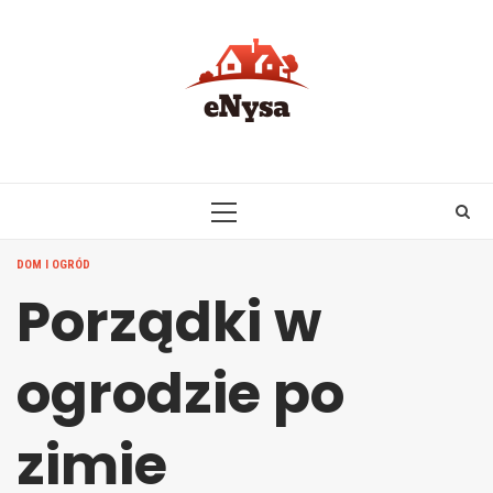
Skip
to
content
PRIMARY
MENU
DOM I OGRÓD
Porządki w
ogrodzie po
zimie