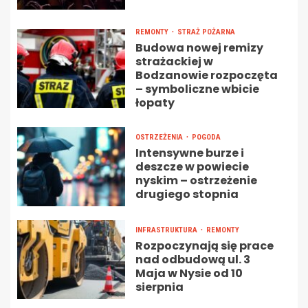
REMONTY
STRAŻ POŻARNA
Budowa nowej remizy
strażackiej w
Bodzanowie rozpoczęta
– symboliczne wbicie
łopaty
OSTRZEŻENIA
POGODA
Intensywne burze i
deszcze w powiecie
nyskim – ostrzeżenie
drugiego stopnia
INFRASTRUKTURA
REMONTY
Rozpoczynają się prace
nad odbudową ul. 3
Maja w Nysie od 10
sierpnia