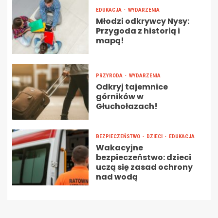
EDUKACJA
WYDARZENIA
Młodzi odkrywcy Nysy:
Przygoda z historią i
mapą!
PRZYRODA
WYDARZENIA
Odkryj tajemnice
górników w
Głuchołazach!
BEZPIECZEŃSTWO
DZIECI
EDUKACJA
Wakacyjne
bezpieczeństwo: dzieci
uczą się zasad ochrony
nad wodą