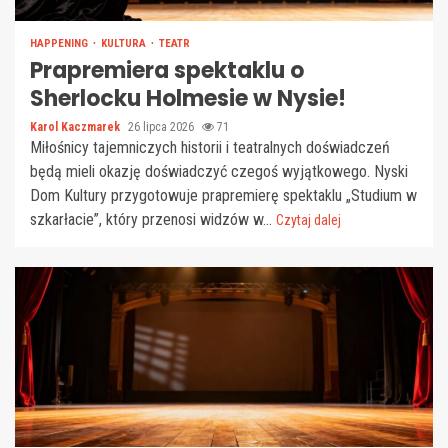
HAPPENING
KULTURA
TEATR
Prapremiera spektaklu o
Sherlocku Holmesie w Nysie!
Karol Kaczmarek
26 lipca 2026
71
Miłośnicy tajemniczych historii i teatralnych doświadczeń
będą mieli okazję doświadczyć czegoś wyjątkowego. Nyski
Dom Kultury przygotowuje prapremierę spektaklu „Studium w
szkarłacie”, który przenosi widzów w...
Czytaj dalej