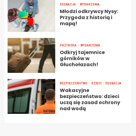
EDUKACJA
WYDARZENIA
Młodzi odkrywcy Nysy:
Przygoda z historią i
mapą!
PRZYRODA
WYDARZENIA
Odkryj tajemnice
górników w
Głuchołazach!
BEZPIECZEŃSTWO
DZIECI
EDUKACJA
Wakacyjne
bezpieczeństwo: dzieci
uczą się zasad ochrony
nad wodą