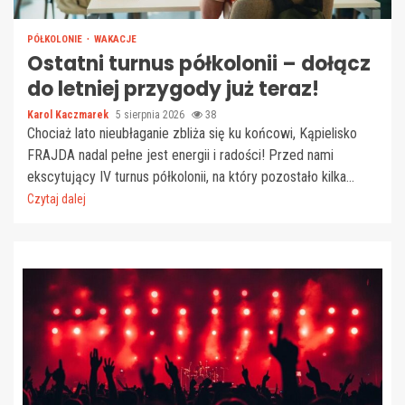
PÓŁKOLONIE
WAKACJE
Ostatni turnus półkolonii – dołącz
do letniej przygody już teraz!
Karol Kaczmarek
5 sierpnia 2026
38
Chociaż lato nieubłaganie zbliża się ku końcowi, Kąpielisko
FRAJDA nadal pełne jest energii i radości! Przed nami
ekscytujący IV turnus półkolonii, na który pozostało kilka...
Czytaj dalej