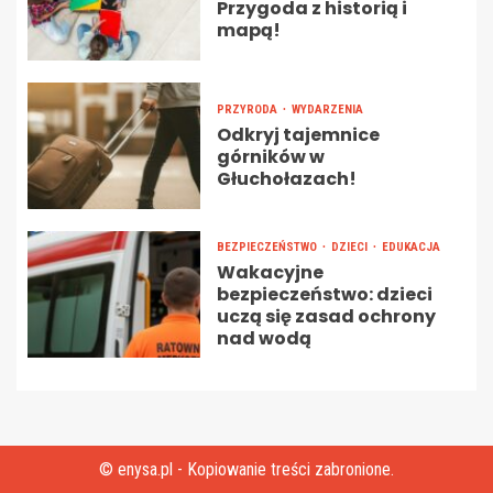
Przygoda z historią i
mapą!
PRZYRODA
WYDARZENIA
Odkryj tajemnice
górników w
Głuchołazach!
BEZPIECZEŃSTWO
DZIECI
EDUKACJA
Wakacyjne
bezpieczeństwo: dzieci
uczą się zasad ochrony
nad wodą
© enysa.pl - Kopiowanie treści zabronione.