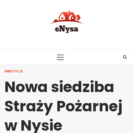
Skip
to
content
PRIMARY
MENU
INWESTYCJE
Nowa siedziba
Straży Pożarnej
w Nysie