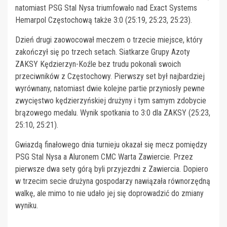
natomiast PSG Stal Nysa triumfowało nad Exact Systems
Hemarpol Częstochową także 3:0 (25:19, 25:23, 25:23).
Dzień drugi zaowocował meczem o trzecie miejsce, który
zakończył się po trzech setach. Siatkarze Grupy Azoty
ZAKSY Kędzierzyn-Koźle bez trudu pokonali swoich
przeciwników z Częstochowy. Pierwszy set był najbardziej
wyrównany, natomiast dwie kolejne partie przyniosły pewne
zwycięstwo kędzierzyńskiej drużyny i tym samym zdobycie
brązowego medalu. Wynik spotkania to 3:0 dla ZAKSY (25:23,
25:10, 25:21).
Gwiazdą finałowego dnia turnieju okazał się mecz pomiędzy
PSG Stal Nysa a Aluronem CMC Warta Zawiercie. Przez
pierwsze dwa sety górą byli przyjezdni z Zawiercia. Dopiero
w trzecim secie drużyna gospodarzy nawiązała równorzędną
walkę, ale mimo to nie udało jej się doprowadzić do zmiany
wyniku.