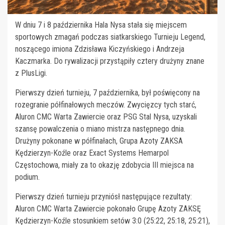
W dniu 7 i 8 października Hala Nysa stała się miejscem
sportowych zmagań podczas siatkarskiego Turnieju Legend,
noszącego imiona Zdzisława Kiczyńskiego i Andrzeja
Kaczmarka. Do rywalizacji przystąpiły cztery drużyny znane
z PlusLigi.
Pierwszy dzień turnieju, 7 października, był poświęcony na
rozegranie półfinałowych meczów. Zwycięzcy tych starć,
Aluron CMC Warta Zawiercie oraz PSG Stal Nysa, uzyskali
szansę powalczenia o miano mistrza następnego dnia.
Drużyny pokonane w półfinałach, Grupa Azoty ZAKSA
Kędzierzyn-Koźle oraz Exact Systems Hemarpol
Częstochowa, miały za to okazję zdobycia III miejsca na
podium.
Pierwszy dzień turnieju przyniósł następujące rezultaty:
Aluron CMC Warta Zawiercie pokonało Grupę Azoty ZAKSĘ
Kędzierzyn-Koźle stosunkiem setów 3:0 (25:22, 25:18, 25:21),