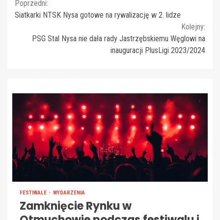
Continue
Poprzedni:
Siatkarki NTSK Nysa gotowe na rywalizację w 2. lidze
Reading
Kolejny:
PSG Stal Nysa nie dała rady Jastrzębskiemu Węglowi na
inauguracji PlusLigi 2023/2024
FESTIWALE
WYDARZENIA
Zamknięcie Rynku w
Otmuchowie podczas festiwalu i