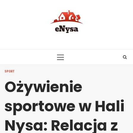
Skip
to
content
PRIMARY
MENU
SPORT
Ożywienie
sportowe w Hali
Nysa: Relacja z