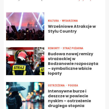
KULTURA
WYDARZENIA
Wrześniowe Atrakcje w
Stylu Country
REMONTY
STRAŻ POŻARNA
Budowa nowej remizy
strażackiej w
Bodzanowie rozpoczęta
– symboliczne wbicie
łopaty
OSTRZEŻENIA
POGODA
Intensywne burze i
deszcze w powiecie
nyskim – ostrzeżenie
drugiego stopnia