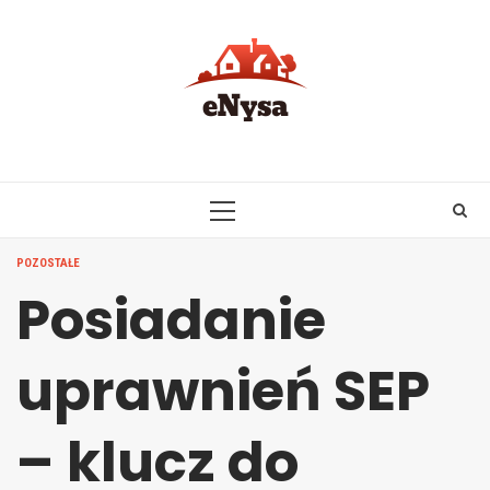
Skip
to
content
PRIMARY
MENU
POZOSTAŁE
Posiadanie
uprawnień SEP
– klucz do