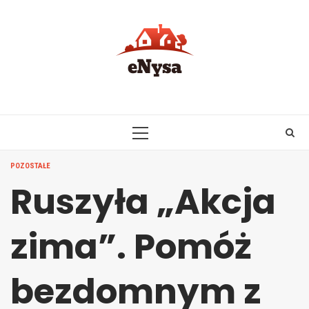
Skip
to
content
PRIMARY
MENU
POZOSTAŁE
Ruszyła „Akcja
zima”. Pomóż
bezdomnym z