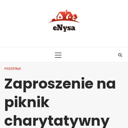
Skip
to
content
PRIMARY
MENU
POZOSTAŁE
Zaproszenie na
piknik
charytatywny