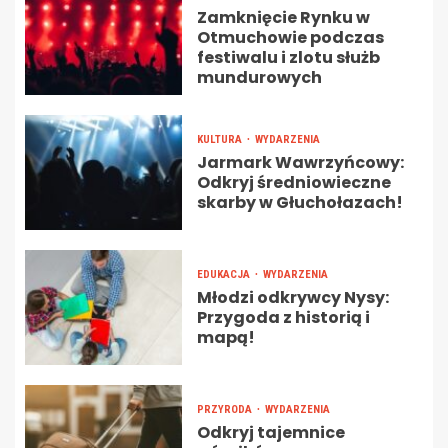
Zamknięcie Rynku w
Otmuchowie podczas
festiwalu i zlotu służb
mundurowych
KULTURA
WYDARZENIA
Jarmark Wawrzyńcowy:
Odkryj średniowieczne
skarby w Głuchołazach!
EDUKACJA
WYDARZENIA
Młodzi odkrywcy Nysy:
Przygoda z historią i
mapą!
PRZYRODA
WYDARZENIA
Odkryj tajemnice