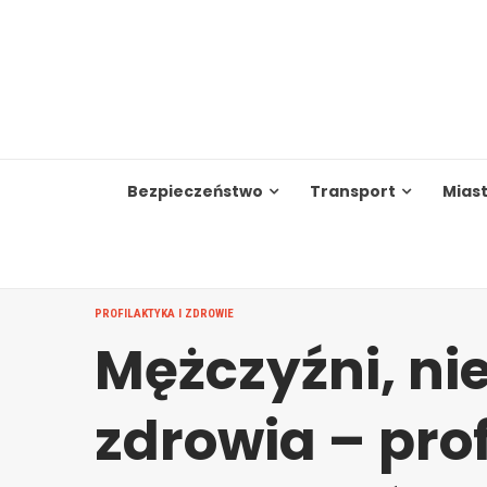
Skip
to
content
Bezpieczeństwo
Transport
Mias
PROFILAKTYKA I ZDROWIE
Mężczyźni, nie
zdrowia – pro