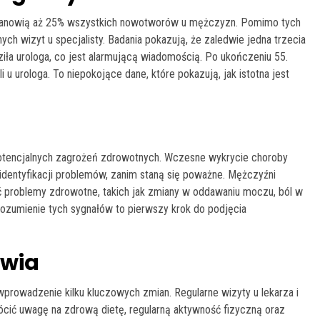
anowią aż 25% wszystkich nowotworów u mężczyzn. Pomimo tych
ych wizyt u specjalisty. Badania pokazują, że zaledwie jedna trzecia
ła urologa, co jest alarmującą wiadomością. Po ukończeniu 55.
 u urologa. To niepokojące dane, które pokazują, jak istotna jest
potencjalnych zagrożeń zdrowotnych. Wczesne wykrycie choroby
identyfikacji problemów, zanim staną się poważne. Mężczyźni
 problemy zdrowotne, takich jak zmiany w oddawaniu moczu, ból w
rozumienie tych sygnałów to pierwszy krok do podjęcia
owia
prowadzenie kilku kluczowych zmian. Regularne wizyty u lekarza i
rócić uwagę na zdrową dietę, regularną aktywność fizyczną oraz