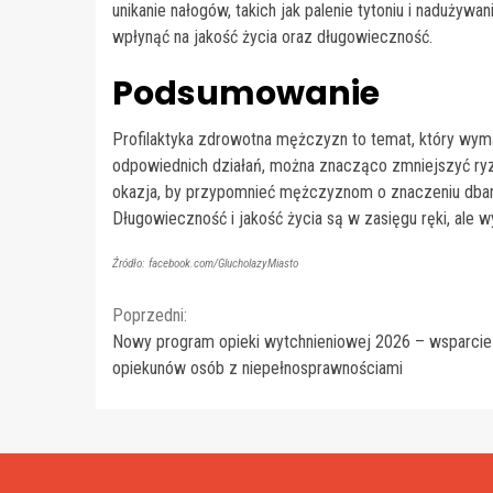
unikanie nałogów, takich jak palenie tytoniu i nadużyw
wpłynąć na jakość życia oraz długowieczność.
Podsumowanie
Profilaktyka zdrowotna mężczyzn to temat, który wym
odpowiednich działań, można znacząco zmniejszyć ry
okazja, by przypomnieć mężczyznom o znaczeniu dbania 
Długowieczność i jakość życia są w zasięgu ręki, ale 
Źródło: facebook.com/GlucholazyMiasto
Continue
Poprzedni:
Nowy program opieki wytchnieniowej 2026 – wsparcie
Reading
opiekunów osób z niepełnosprawnościami