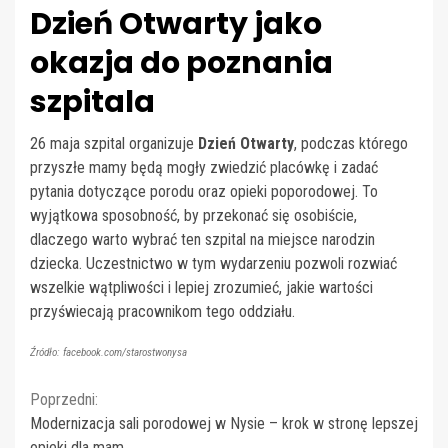
Dzień Otwarty jako
okazja do poznania
szpitala
26 maja szpital organizuje
Dzień Otwarty
, podczas którego
przyszłe mamy będą mogły zwiedzić placówkę i zadać
pytania dotyczące porodu oraz opieki poporodowej. To
wyjątkowa sposobność, by przekonać się osobiście,
dlaczego warto wybrać ten szpital na miejsce narodzin
dziecka. Uczestnictwo w tym wydarzeniu pozwoli rozwiać
wszelkie wątpliwości i lepiej zrozumieć, jakie wartości
przyświecają pracownikom tego oddziału.
Źródło: facebook.com/starostwonysa
Continue
Poprzedni:
Modernizacja sali porodowej w Nysie – krok w stronę lepszej
Reading
opieki dla mam