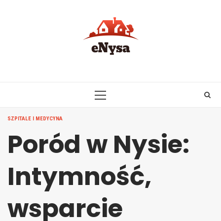
Skip
to
content
PRIMARY
MENU
SZPITALE I MEDYCYNA
Poród w Nysie:
Intymność,
wsparcie