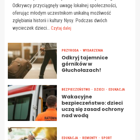
Odkrywcy przyciągnęły uwagę lokalnej społeczności,
oferując młodym uczestnikom unikalną możliwość
zgłębiania historii i kultury Nysy. Podczas dwóch
wycieczek dzieci...
Czytaj dalej
PRZYRODA
WYDARZENIA
Odkryj tajemnice
górników w
Głuchołazach!
BEZPIECZEŃSTWO
DZIECI
EDUKACJA
Wakacyjne
bezpieczeństwo: dzieci
uczą się zasad ochrony
nad wodą
EDUKACJA
REMONTY
SPORT