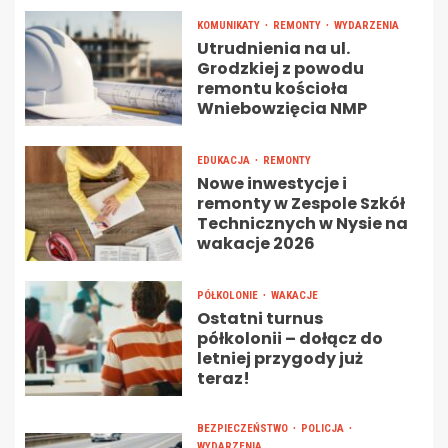
KOMUNIKATY
REMONTY
WYDARZENIA
Utrudnienia na ul.
Grodzkiej z powodu
remontu kościoła
Wniebowzięcia NMP
EDUKACJA
REMONTY
Nowe inwestycje i
remonty w Zespole Szkół
Technicznych w Nysie na
wakacje 2026
PÓŁKOLONIE
WAKACJE
Ostatni turnus
półkolonii – dołącz do
letniej przygody już
teraz!
BEZPIECZEŃSTWO
POLICJA
WYDARZENIA