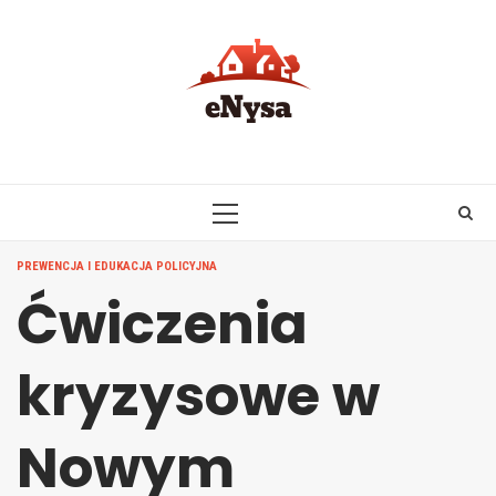
Skip
to
content
PRIMARY
MENU
PREWENCJA I EDUKACJA POLICYJNA
Ćwiczenia
kryzysowe w
Nowym