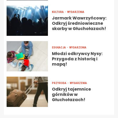
KULTURA
WYDARZENIA
Jarmark Wawrzyńcowy:
Odkryj średniowieczne
skarby w Głuchołazach!
EDUKACJA
WYDARZENIA
Młodzi odkrywcy Nysy:
Przygoda z historią i
mapą!
PRZYRODA
WYDARZENIA
Odkryj tajemnice
górników w
Głuchołazach!