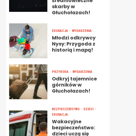
średniowieczne
skarby w
Głuchołazach!
EDUKACJA
WYDARZENIA
Młodzi odkrywcy
Nysy: Przygoda z
historią i mapą!
PRZYRODA
WYDARZENIA
Odkryj tajemnice
górników w
Głuchołazach!
BEZPIECZEŃSTWO
DZIECI
EDUKACJA
Wakacyjne
bezpieczeństwo:
dzieci uczą się