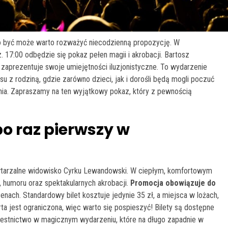
to być może warto rozważyć niecodzienną propozycję. W
 17:00 odbędzie się pokaz pełen magii i akrobacji. Bartosz
zaprezentuje swoje umiejętności iluzjonistyczne. To wydarzenie
u z rodziną, gdzie zarówno dzieci, jak i dorośli będą mogli poczuć
nia. Zapraszamy na ten wyjątkowy pokaz, który z pewnością
o raz pierwszy w
owtarzalne widowisko Cyrku Lewandowski. W ciepłym, komfortowym
, humoru oraz spektakularnych akrobacji.
Promocja obowiązuje do
cenach. Standardowy bilet kosztuje jedynie 35 zł, a miejsca w lożach,
a jest ograniczona, więc warto się pospieszyć! Bilety są dostępne
uczestnictwo w magicznym wydarzeniu, które na długo zapadnie w