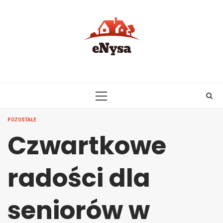
Skip
to
content
PRIMARY
MENU
POZOSTAŁE
Czwartkowe
radości dla
seniorów w