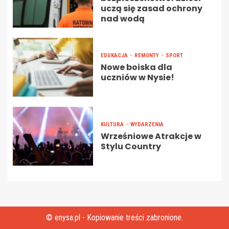
uczą się zasad ochrony
nad wodą
EDUKACJA
REMONTY
SPORT
Nowe boiska dla
uczniów w Nysie!
KULTURA
WYDARZENIA
Wrześniowe Atrakcje w
Stylu Country
© enysa.pl - Kopiowanie treści zabronione.