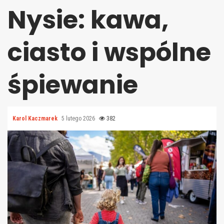
Nysie: kawa,
ciasto i wspólne
śpiewanie
Karol Kaczmarek
5 lutego 2026
382