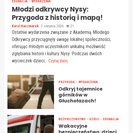
EDUKACJA
WYDARZENIA
Młodzi odkrywcy Nysy:
Przygoda z historią i mapą!
Karol Kaczmarek
7 sierpnia 2026
21
Ostatnie wydarzenia związane z Akademią Młodego
Odkrywcy przyciągnęły uwagę lokalnej społeczności,
oferując młodym uczestnikom unikalną możliwość
zgłębiania historii i kultury Nysy. Podczas dwóch
wycieczek dzieci...
Czytaj dalej
PRZYRODA
WYDARZENIA
Odkryj tajemnice
górników w
Głuchołazach!
BEZPIECZEŃSTWO
DZIECI
EDUKACJA
Wakacyjne
bezpieczeństwo: dzieci