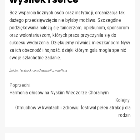
Bez wsparcia licznych osób oraz instytucji, organizacja tak
dużego przedsięwzięcia nie byłaby możliwa. Szczególne
podziękowania należą się tancerzom, opiekunom, sponsorom
oraz wolontariuszom, których praca przyczyniła się do
sukcesu wydarzenia. Dziękujemy również mieszkańcom Nysy
za ich obecność i hojność, dzięki którym gala mogła spełnić
swoje szlachetne zadanie.
Źródło: facebook.com/AgencjaRozwojuNysy
Continue
Poprzedni:
Harmonia głosów na Nyskim Wieczorze Chóralnym
Reading
Kolejny:
Otmuchów w kwiatach i zdrowiu: festiwal pełen atrakcji dla
rodzin