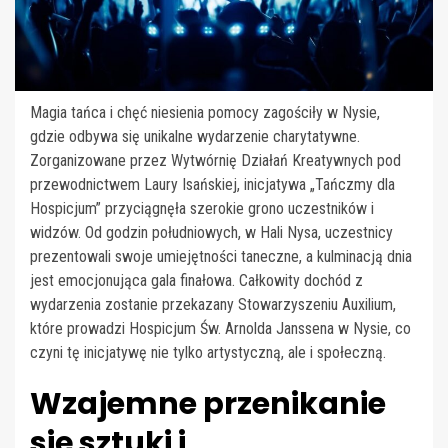
Magia tańca i chęć niesienia pomocy zagościły w Nysie,
gdzie odbywa się unikalne wydarzenie charytatywne.
Zorganizowane przez Wytwórnię Działań Kreatywnych pod
przewodnictwem Laury Isańskiej, inicjatywa „Tańczmy dla
Hospicjum” przyciągnęła szerokie grono uczestników i
widzów. Od godzin południowych, w Hali Nysa, uczestnicy
prezentowali swoje umiejętności taneczne, a kulminacją dnia
jest emocjonująca gala finałowa. Całkowity dochód z
wydarzenia zostanie przekazany Stowarzyszeniu Auxilium,
które prowadzi Hospicjum Św. Arnolda Janssena w Nysie, co
czyni tę inicjatywę nie tylko artystyczną, ale i społeczną.
Wzajemne przenikanie
się sztuki i