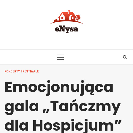
Skip
to
content
PRIMARY
MENU
KONCERTY I FESTIWALE
Emocjonująca
gala „Tańczmy
dla Hospicjum”