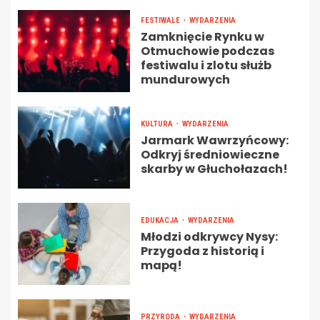
FESTIWALE
WYDARZENIA
Zamknięcie Rynku w
Otmuchowie podczas
festiwalu i zlotu służb
mundurowych
KULTURA
WYDARZENIA
Jarmark Wawrzyńcowy:
Odkryj średniowieczne
skarby w Głuchołazach!
EDUKACJA
WYDARZENIA
Młodzi odkrywcy Nysy:
Przygoda z historią i
mapą!
PRZYRODA
WYDARZENIA