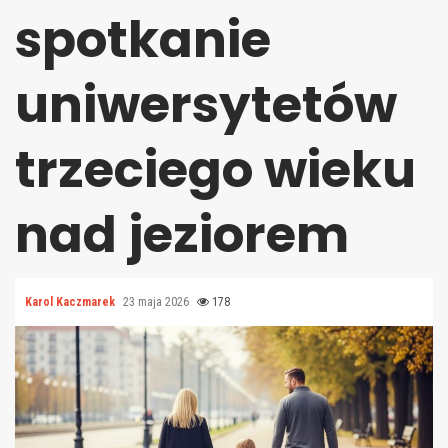
spotkanie
uniwersytetów
trzeciego wieku
nad jeziorem
Karol Kaczmarek
23 maja 2026
178