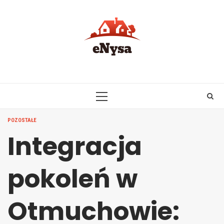
Skip
to
content
PRIMARY
MENU
POZOSTAŁE
Integracja
pokoleń w
Otmuchowie: