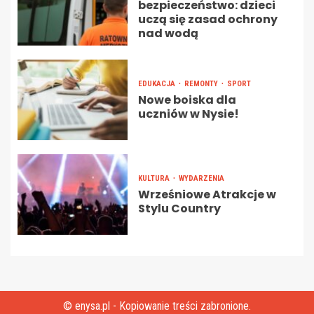
bezpieczeństwo: dzieci
uczą się zasad ochrony
nad wodą
EDUKACJA
REMONTY
SPORT
Nowe boiska dla
uczniów w Nysie!
KULTURA
WYDARZENIA
Wrześniowe Atrakcje w
Stylu Country
© enysa.pl - Kopiowanie treści zabronione.