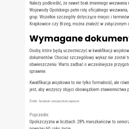
Należy podkreślić, że nawet brak imiennego wezwania n
Wojewody Opolskiego pełni rolę oficjalnego wezwania
grup. Wszelkie szczegóły dotyczące miejsc i terminów 
Krapkowice czy Brzeg, można znaleźć w załączonym 
Wymagane dokumenty
Osoby, które będą uczestniczyć w kwalifikacji wojsk
dokumentów. Chociaż szczegółowy wykaz nie został tu
obwieszczeniu. Warto zadbać o wcześniejsze przygoto
sprawnie.
Kwalifikacja wojskowa to nie tylko formalność, ale rów
jest, aby wszyscy objęci obowiązkiem stawiennictwa p
Źródło: facebook.com/paczkow.zaprasza
Continue
Poprzedni:
Opolszczyzna w liczbach: 28% mieszkańców to senior
Reading
powyżej 60. roku życia