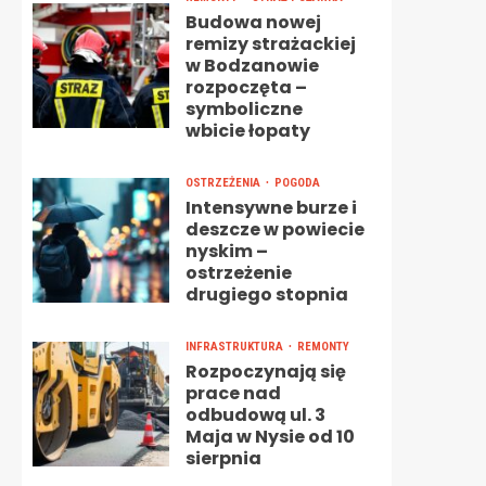
Budowa nowej
remizy strażackiej
w Bodzanowie
rozpoczęta –
symboliczne
wbicie łopaty
OSTRZEŻENIA
POGODA
Intensywne burze i
deszcze w powiecie
nyskim –
ostrzeżenie
drugiego stopnia
INFRASTRUKTURA
REMONTY
Rozpoczynają się
prace nad
odbudową ul. 3
Maja w Nysie od 10
sierpnia