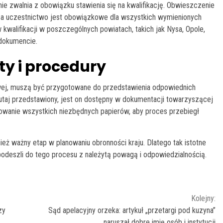
ie zwalnia z obowiązku stawienia się na kwalifikację. Obwieszczenie
, a uczestnictwo jest obowiązkowe dla wszystkich wymienionych
kwalifikacji w poszczególnych powiatach, takich jak Nysa, Opole,
dokumencie.
 i procedury
owej, muszą być przygotowane do przedstawienia odpowiednich
taj przedstawiony, jest on dostępny w dokumentacji towarzyszącej
wanie wszystkich niezbędnych papierów, aby proces przebiegł
nież ważny etap w planowaniu obronności kraju. Dlatego tak istotne
odeszli do tego procesu z należytą powagą i odpowiedzialnością.
Kolejny:
zy
Sąd apelacyjny orzeka: artykuł „przetargi pod kuzyna”
naruszał dobre imię osób i instytucji