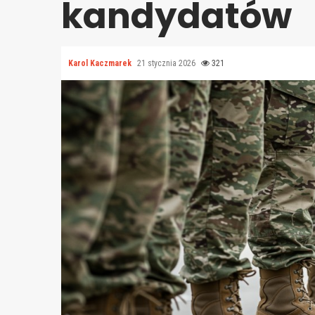
kandydatów
Karol Kaczmarek
21 stycznia 2026
321