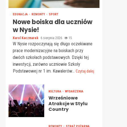
EDUKACJA
REMONTY
SPORT
Nowe boiska dla uczniów
w Nysie!
Karol Kaczmarek
6 sierpnia 2026
15
W Nysie rozpoczynają się długo oczekiwane
prace modernizacyjne na boiskach przy
dwóch szkołach podstawowych. Dzięki tej
inwestycji, zarówno uczniowie Szkoły
Podstawowej nr 1 im. Kawalerów...
Czytaj dalej
KULTURA
WYDARZENIA
Wrześniowe
Atrakcje w Stylu
Country
REMONTY
STRAŻ POŻARNA