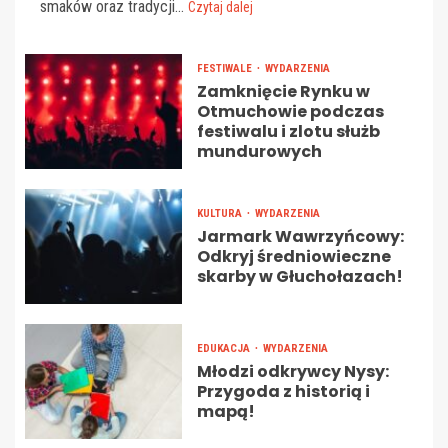
smaków oraz tradycji...
Czytaj dalej
FESTIWALE
WYDARZENIA
Zamknięcie Rynku w
Otmuchowie podczas
festiwalu i zlotu służb
mundurowych
KULTURA
WYDARZENIA
Jarmark Wawrzyńcowy:
Odkryj średniowieczne
skarby w Głuchołazach!
EDUKACJA
WYDARZENIA
Młodzi odkrywcy Nysy:
Przygoda z historią i
mapą!