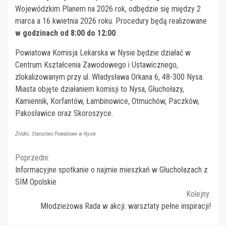
Wojewódzkim Planem na 2026 rok, odbędzie się między 2
marca a 16 kwietnia 2026 roku. Procedury będą realizowane
w godzinach od 8:00 do 12:00
.
Powiatowa Komisja Lekarska w Nysie będzie działać w
Centrum Kształcenia Zawodowego i Ustawicznego,
zlokalizowanym przy ul. Władysława Orkana 6, 48-300 Nysa.
Miasta objęte działaniem komisji to Nysa, Głuchołazy,
Kamiennik, Korfantów, Łambinowice, Otmuchów, Paczków,
Pakosławice oraz Skoroszyce.
Źródło: Starostwo Powiatowe w Nysie
Continue
Poprzedni:
Informacyjne spotkanie o najmie mieszkań w Głuchołazach z
Reading
SIM Opolskie
Kolejny:
Młodzieżowa Rada w akcji: warsztaty pełne inspiracji!