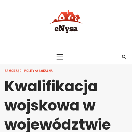
Skip
to
content
PRIMARY
MENU
SAMORZĄD I POLITYKA LOKALNA
Kwalifikacja
wojskowa w
województwie