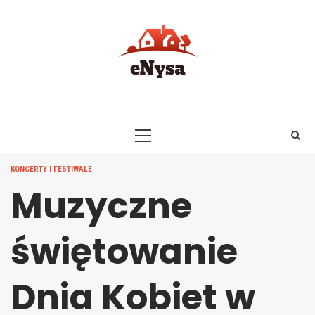
Skip
to
content
PRIMARY
MENU
KONCERTY I FESTIWALE
Muzyczne
świętowanie
Dnia Kobiet w