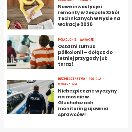
Nowe inwestycje i
remonty w Zespole Szkół
Technicznych w Nysie na
wakacje 2026
PÓŁKOLONIE
WAKACJE
Ostatni turnus
półkolonii – dołącz do
letniej przygody już
teraz!
BEZPIECZEŃSTWO
POLICJA
WYDARZENIA
Niebezpieczne wyczyny
na moście w
Głuchołazach:
monitoring ujawnia
sprawców!