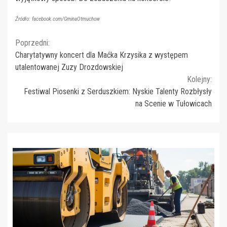
Źródło: facebook.com/GminaOtmuchow
Continue
Poprzedni:
Charytatywny koncert dla Maćka Krzysika z występem
Reading
utalentowanej Zuzy Drozdowskiej
Kolejny:
Festiwal Piosenki z Serduszkiem: Nyskie Talenty Rozbłysły
na Scenie w Tułowicach