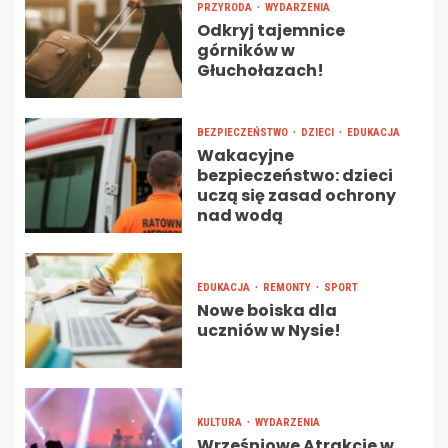
PRZYRODA
WYDARZENIA
Odkryj tajemnice
górników w
Głuchołazach!
BEZPIECZEŃSTWO
DZIECI
EDUKACJA
Wakacyjne
bezpieczeństwo: dzieci
uczą się zasad ochrony
nad wodą
EDUKACJA
REMONTY
SPORT
Nowe boiska dla
uczniów w Nysie!
KULTURA
WYDARZENIA
Wrześniowe Atrakcje w