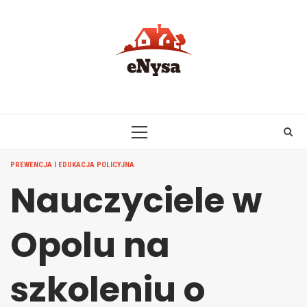
Skip
to
content
PRIMARY
MENU
PREWENCJA I EDUKACJA POLICYJNA
Nauczyciele w
Opolu na
szkoleniu o