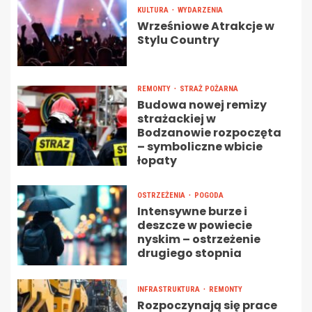
KULTURA
WYDARZENIA
Wrześniowe Atrakcje w
Stylu Country
REMONTY
STRAŻ POŻARNA
Budowa nowej remizy
strażackiej w
Bodzanowie rozpoczęta
– symboliczne wbicie
łopaty
OSTRZEŻENIA
POGODA
Intensywne burze i
deszcze w powiecie
nyskim – ostrzeżenie
drugiego stopnia
INFRASTRUKTURA
REMONTY
Rozpoczynają się prace