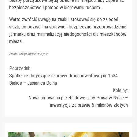
Służby porządkowe będą obecne na miejscu, aby zapewnić
bezpieczeństwo i pomoc w kierowaniu ruchem.
Warto zwrócić uwagę na znaki i stosować się do zaleceń
służb, co pozwoli na sprawne i bezpieczne przeprowadzenie
jarmarku oraz minimalizację niedogodności dla mieszkańców
miasta.
Źródło: Urząd Miejski w Nysie
Continue
Poprzedni:
Spotkanie dotyczące naprawy drogi powiatowej nr 1534
Reading
Bielice – Jasienica Dolna
Kolejny:
Nowa umowa na przebudowę ulicy Prusa w Nysie –
inwestycja za prawie 6 milionów złotych