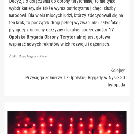
Decyzja o dołączeniu do obrony terytorialnej to nie tylko
wybór kariery, ale także wyraz patriotyzmu i chęci służby
narodowi. Dla wielu młodych ludzi, którzy zdecydowali się na
ten krok, to początek drogi pełnej wyzwań, ale i satysfakcji
płynącej z ochrony ojczyzny i lokalnej społeczności.
17
Opolska Brygada Obrony Terytorialnej
jest gotowa
wspierać nowych rekrutów w ich rozwoju i dążeniach.
Źródło: Urząd Miejski w Nysie
Continue
Kolejny:
Przysięga żołnierzy 17 Opolskiej Brygady w Nysie 30
Reading
listopada