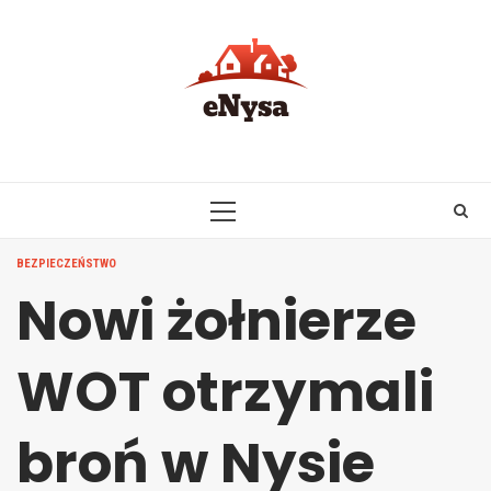
Skip
to
content
PRIMARY
MENU
BEZPIECZEŃSTWO
Nowi żołnierze
WOT otrzymali
broń w Nysie