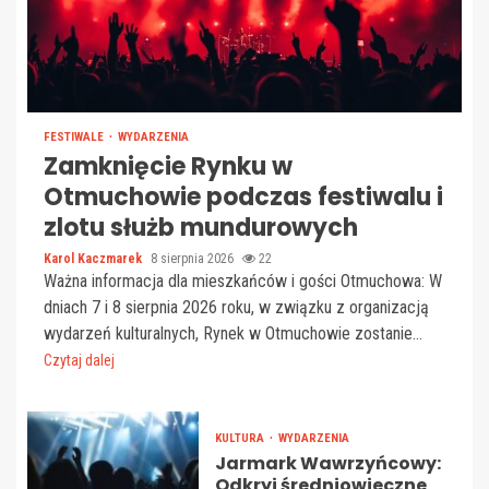
FESTIWALE
WYDARZENIA
Zamknięcie Rynku w
Otmuchowie podczas festiwalu i
zlotu służb mundurowych
Karol Kaczmarek
8 sierpnia 2026
22
Ważna informacja dla mieszkańców i gości Otmuchowa: W
dniach 7 i 8 sierpnia 2026 roku, w związku z organizacją
wydarzeń kulturalnych, Rynek w Otmuchowie zostanie...
Czytaj dalej
KULTURA
WYDARZENIA
Jarmark Wawrzyńcowy:
Odkryj średniowieczne