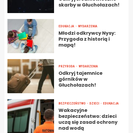
skarby w Głuchołazach!
EDUKACJA
WYDARZENIA
Młodzi odkrywcy Nysy:
Przygoda z historią i
mapą!
PRZYRODA
WYDARZENIA
Odkryj tajemnice
górników w
Głuchołazach!
BEZPIECZEŃSTWO
DZIECI
EDUKACJA
Wakacyjne
bezpieczeństwo: dzieci
uczą się zasad ochrony
nad wodą