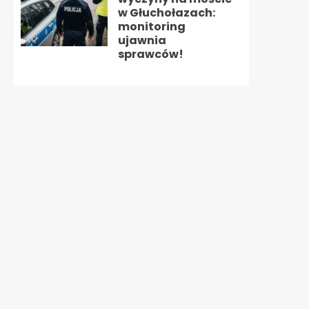
w Głuchołazach:
monitoring
ujawnia
sprawców!