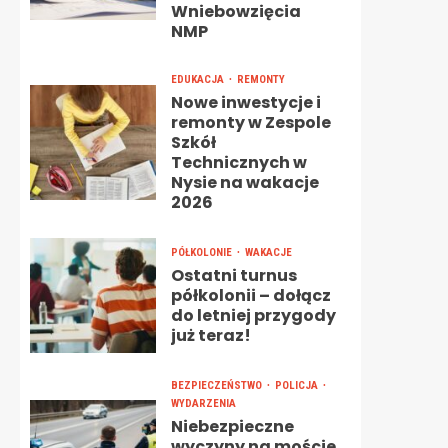
Wniebowzięcia
NMP
EDUKACJA
REMONTY
Nowe inwestycje i
remonty w Zespole
Szkół
Technicznych w
Nysie na wakacje
2026
PÓŁKOLONIE
WAKACJE
Ostatni turnus
półkolonii – dołącz
do letniej przygody
już teraz!
BEZPIECZEŃSTWO
POLICJA
WYDARZENIA
Niebezpieczne
wyczyny na moście