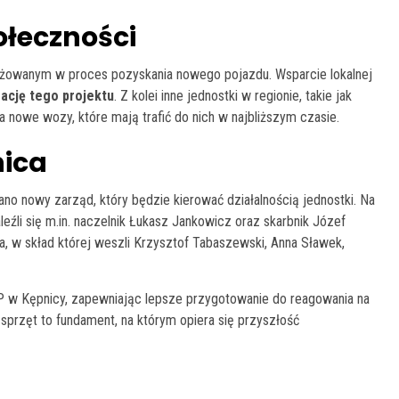
ołeczności
żowanym w proces pozyskania nowego pojazdu. Wsparcie lokalnej
ację tego projektu
. Z kolei inne jednostki w regionie, takie jak
a nowe wozy, które mają trafić do nich w najbliższym czasie.
nica
nowy zarząd, który będzie kierować działalnością jednostki. Na
eźli się m.in. naczelnik Łukasz Jankowicz oraz skarbnik Józef
a, w skład której weszli Krzysztof Tabaszewski, Anna Sławek,
P w Kępnicy, zapewniając lepsze przygotowanie do reagowania na
przęt to fundament, na którym opiera się przyszłość