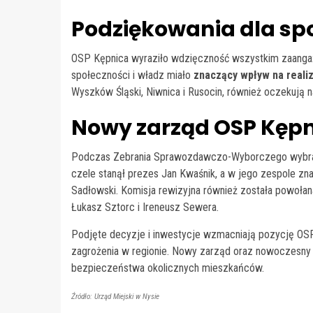
Podziękowania dla sp
OSP Kępnica wyraziło wdzięczność wszystkim zaanga
społeczności i władz miało
znaczący wpływ na realiz
Wyszków Śląski, Niwnica i Rusocin, również oczekują n
Nowy zarząd OSP Kęp
Podczas Zebrania Sprawozdawczo-Wyborczego wybrano 
czele stanął prezes Jan Kwaśnik, a w jego zespole znal
Sadłowski. Komisja rewizyjna również została powołan
Łukasz Sztorc i Ireneusz Sewera.
Podjęte decyzje i inwestycje wzmacniają pozycję OS
zagrożenia w regionie. Nowy zarząd oraz nowoczesny s
bezpieczeństwa okolicznych mieszkańców.
Źródło: Urząd Miejski w Nysie