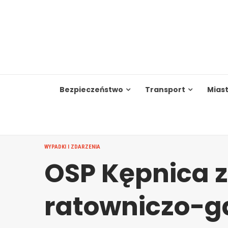
Skip
to
content
Bezpieczeństwo
Transport
Mias
WYPADKI I ZDARZENIA
OSP Kępnica
ratowniczo-g