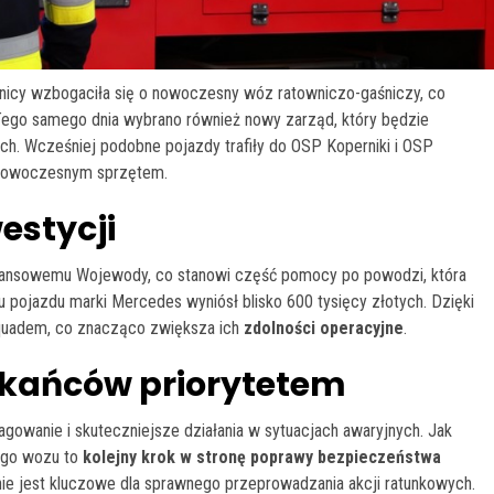
pnicy wzbogaciła się o nowoczesny wóz ratowniczo-gaśniczy, co
. Tego samego dnia wybrano również nowy zarząd, który będzie
ach. Wcześniej podobne pojazdy trafiły do OSP Koperniki i OSP
ę nowoczesnym sprzętem.
estycji
inansowemu Wojewody, co stanowi część pomocy po powodzi, która
 pojazdu marki Mercedes wyniósł blisko 600 tysięcy złotych. Dzięki
quadem, co znacząco zwiększa ich
zdolności operacyjne
.
zkańców priorytetem
owanie i skuteczniejsze działania w sytuacjach awaryjnych. Jak
ego wozu to
kolejny krok w stronę poprawy bezpieczeństwa
e jest kluczowe dla sprawnego przeprowadzania akcji ratunkowych.