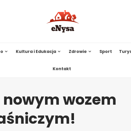
to
Kultura i Edukacja
Zdrowie
Sport
Tury
Kontakt
 z nowym wozem
aśniczym!