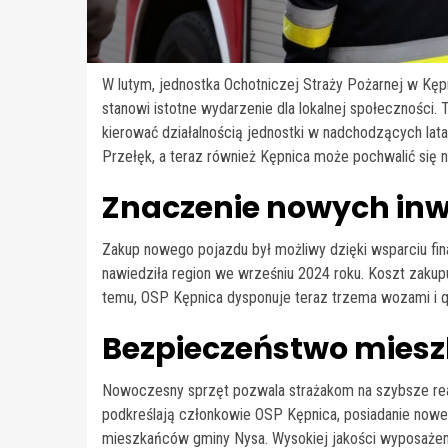
W lutym, jednostka Ochotniczej Straży Pożarnej w Kę
stanowi istotne wydarzenie dla lokalnej społeczności
kierować działalnością jednostki w nadchodzących lat
Przełęk, a teraz również Kępnica może pochwalić si
Znaczenie nowych inw
Zakup nowego pojazdu był możliwy dzięki wsparciu f
nawiedziła region we wrześniu 2024 roku. Koszt zakupu
temu, OSP Kępnica dysponuje teraz trzema wozami i 
Bezpieczeństwo mies
Nowoczesny sprzęt pozwala strażakom na szybsze reag
podkreślają członkowie OSP Kępnica, posiadanie now
mieszkańców gminy Nysa. Wysokiej jakości wyposażeni