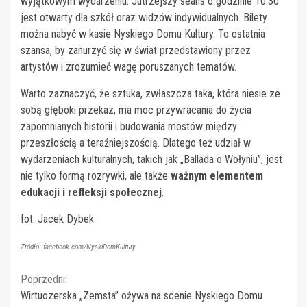
wyjątkowym wydarzeniu. Jutrzejszy seans o godzinie 10:30
jest otwarty dla szkół oraz widzów indywidualnych. Bilety
można nabyć w kasie Nyskiego Domu Kultury. To ostatnia
szansa, by zanurzyć się w świat przedstawiony przez
artystów i zrozumieć wagę poruszanych tematów.
Warto zaznaczyć, że sztuka, zwłaszcza taka, która niesie ze
sobą głęboki przekaz, ma moc przywracania do życia
zapomnianych historii i budowania mostów między
przeszłością a teraźniejszością. Dlatego też udział w
wydarzeniach kulturalnych, takich jak „Ballada o Wołyniu”, jest
nie tylko formą rozrywki, ale także
ważnym elementem
edukacji i refleksji społecznej
.
fot. Jacek Dybek
Źródło: facebook.com/NyskiDomKultury
Continue
Poprzedni:
Wirtuozerska „Zemsta” ożywa na scenie Nyskiego Domu