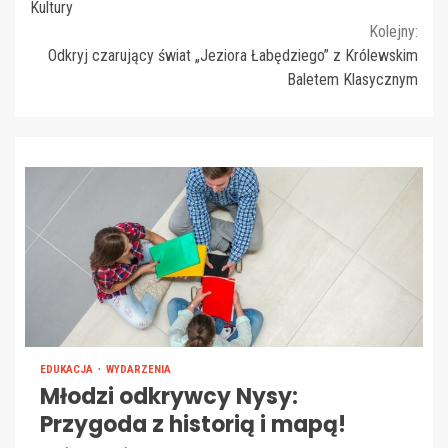
Reading
Kultury
Kolejny:
Odkryj czarujący świat „Jeziora Łabędziego” z Królewskim
Baletem Klasycznym
EDUKACJA
WYDARZENIA
Młodzi odkrywcy Nysy:
Przygoda z historią i mapą!