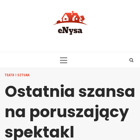
Skip
to
content
PRIMARY
MENU
TEATR I SZTUKA
Ostatnia szansa
na poruszający
spektakl