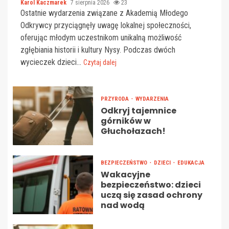
Karol Kaczmarek
7 sierpnia 2026
23
Ostatnie wydarzenia związane z Akademią Młodego
Odkrywcy przyciągnęły uwagę lokalnej społeczności,
oferując młodym uczestnikom unikalną możliwość
zgłębiania historii i kultury Nysy. Podczas dwóch
wycieczek dzieci...
Czytaj dalej
PRZYRODA
WYDARZENIA
Odkryj tajemnice
górników w
Głuchołazach!
BEZPIECZEŃSTWO
DZIECI
EDUKACJA
Wakacyjne
bezpieczeństwo: dzieci
uczą się zasad ochrony
nad wodą