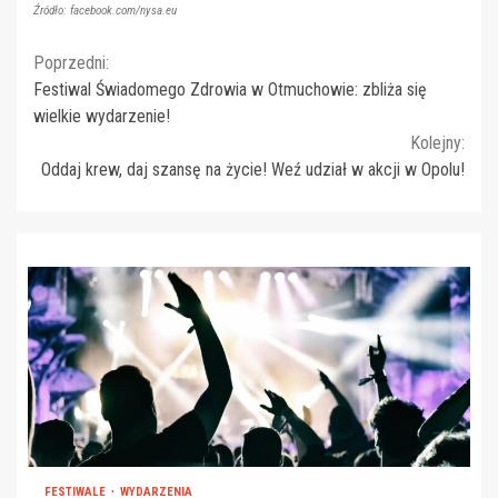
Źródło: facebook.com/nysa.eu
Continue
Poprzedni:
Festiwal Świadomego Zdrowia w Otmuchowie: zbliża się
Reading
wielkie wydarzenie!
Kolejny:
Oddaj krew, daj szansę na życie! Weź udział w akcji w Opolu!
FESTIWALE
WYDARZENIA