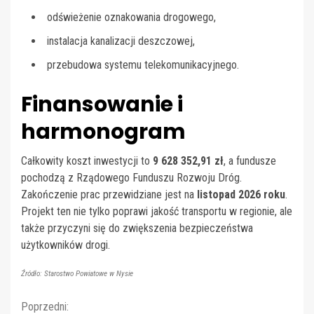
odświeżenie oznakowania drogowego,
instalacja kanalizacji deszczowej,
przebudowa systemu telekomunikacyjnego.
Finansowanie i
harmonogram
Całkowity koszt inwestycji to
9 628 352,91 zł
, a fundusze
pochodzą z Rządowego Funduszu Rozwoju Dróg.
Zakończenie prac przewidziane jest na
listopad 2026 roku
.
Projekt ten nie tylko poprawi jakość transportu w regionie, ale
także przyczyni się do zwiększenia bezpieczeństwa
użytkowników drogi.
Źródło: Starostwo Powiatowe w Nysie
Continue
Poprzedni: