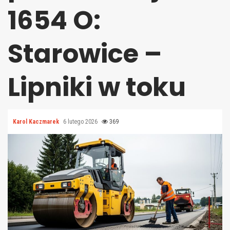
1654 O:
Starowice –
Lipniki w toku
Karol Kaczmarek
6 lutego 2026
369