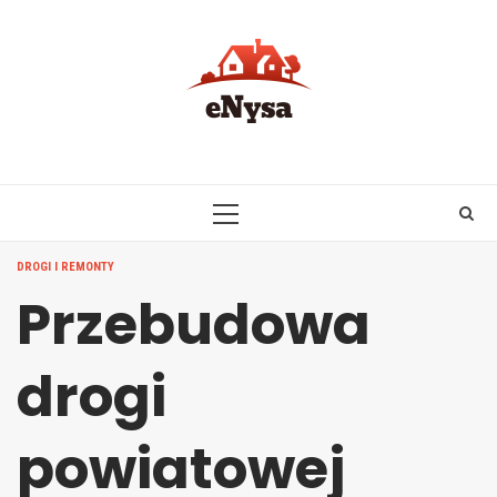
Skip
to
content
PRIMARY
MENU
DROGI I REMONTY
Przebudowa
drogi
powiatowej