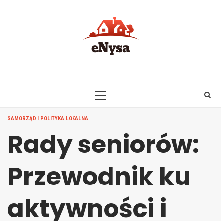
Skip
to
content
PRIMARY
MENU
SAMORZĄD I POLITYKA LOKALNA
Rady seniorów:
Przewodnik ku
aktywności i