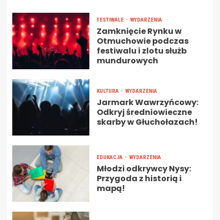
FESTIWALE
WYDARZENIA
Zamknięcie Rynku w
Otmuchowie podczas
festiwalu i zlotu służb
mundurowych
KULTURA
WYDARZENIA
Jarmark Wawrzyńcowy:
Odkryj średniowieczne
skarby w Głuchołazach!
EDUKACJA
WYDARZENIA
Młodzi odkrywcy Nysy:
Przygoda z historią i
mapą!