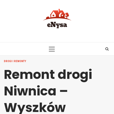
Skip
to
content
PRIMARY
MENU
DROGI I REMONTY
Remont drogi
Niwnica –
Wyszków