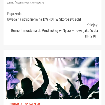
Źródło: facebook.com/starostwonysa
Continue
Poprzedni:
Uwaga na utrudnienia na DW 401 w Skoroszycach!
Reading
Kolejny:
Remont mostu na ul. Prudnickiej w Nysie – nowa jakość dla
DP 2181
FESTIWALE
WYDARZENIA