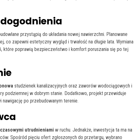
udogodnienia
budowlane przystąpią do układania nowej nawierzchni. Planowane
ej, co zapewni estetyczny wygląd i trwałość na długie lata. Wymiana
ań, które poprawią bezpieczeństwo i komfort poruszania się po tej
nie
ionowa
studzienek kanalizacyjnych oraz zaworów wodociągowych i
tury podziemnej w dobrym stanie. Dodatkowo, projekt przewiduje
wi nawigację po przebudowanym terenie.
wca
czasowymi utrudnieniami
w ruchu. Jednakże, inwestycja ta ma na
ców. Spośród pięciu ofert zgłoszonych do przetargu, wybrano