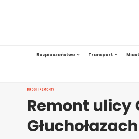
Skip
to
content
Bezpieczeństwo
Transport
Mias
DROGI I REMONTY
Remont ulicy 
Głuchołazach 