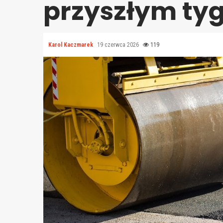
przyszłym ty
Karol Kaczmarek
19 czerwca 2026
119