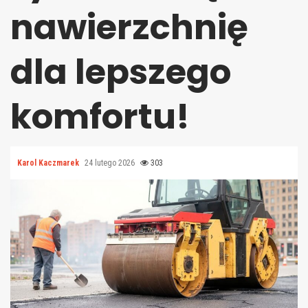
nawierzchnię
dla lepszego
komfortu!
Karol Kaczmarek
24 lutego 2026
303