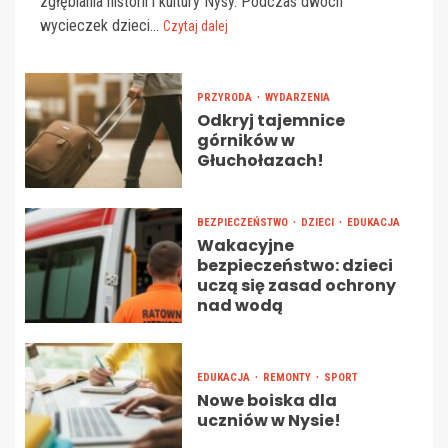
zgłębiania historii i kultury Nysy. Podczas dwóch
wycieczek dzieci...
Czytaj dalej
PRZYRODA
WYDARZENIA
Odkryj tajemnice
górników w
Głuchołazach!
BEZPIECZEŃSTWO
DZIECI
EDUKACJA
Wakacyjne
bezpieczeństwo: dzieci
uczą się zasad ochrony
nad wodą
EDUKACJA
REMONTY
SPORT
Nowe boiska dla
uczniów w Nysie!