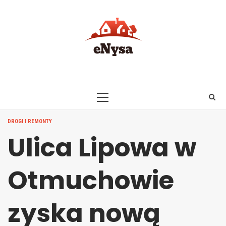
Skip
to
content
PRIMARY
MENU
DROGI I REMONTY
Ulica Lipowa w
Otmuchowie
zyska nową