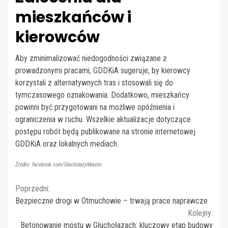
mieszkańców i
kierowców
Aby zminimalizować niedogodności związane z
prowadzonymi pracami, GDDKiA sugeruje, by kierowcy
korzystali z alternatywnych tras i stosowali się do
tymczasowego oznakowania. Dodatkowo, mieszkańcy
powinni być przygotowani na możliwe opóźnienia i
ograniczenia w ruchu. Wszelkie aktualizacje dotyczące
postępu robót będą publikowane na stronie internetowej
GDDKiA oraz lokalnych mediach.
Źródło: facebook.com/GlucholazyMiasto
Continue
Poprzedni:
Bezpieczne drogi w Otmuchowie – trwają prace naprawcze
Reading
Kolejny:
Betonowanie mostu w Głuchołazach: kluczowy etap budowy