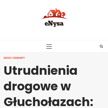
Skip
to
content
PRIMARY
MENU
DROGI I REMONTY
Utrudnienia
drogowe w
Głuchołazach: