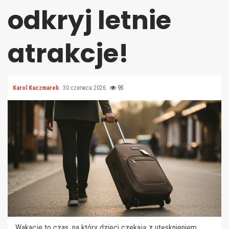
odkryj letnie
atrakcje!
Karol Kaczmarek
30 czerwca 2026
95
Wakacje to czas, na który dzieci czekają z utęsknieniem