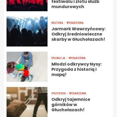
festiwalu i zlotu służb
mundurowych
KULTURA
WYDARZENIA
Jarmark Wawrzyńcowy:
Odkryj średniowieczne
skarby w Głuchołazach!
EDUKACJA
WYDARZENIA
Młodzi odkrywcy Nysy:
Przygoda z historią i
mapą!
PRZYRODA
WYDARZENIA
Odkryj tajemnice
górników w
Głuchołazach!