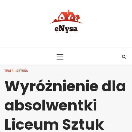
Skip
to
content
PRIMARY
MENU
TEATR I SZTUKA
Wyróżnienie dla
absolwentki
Liceum Sztuk