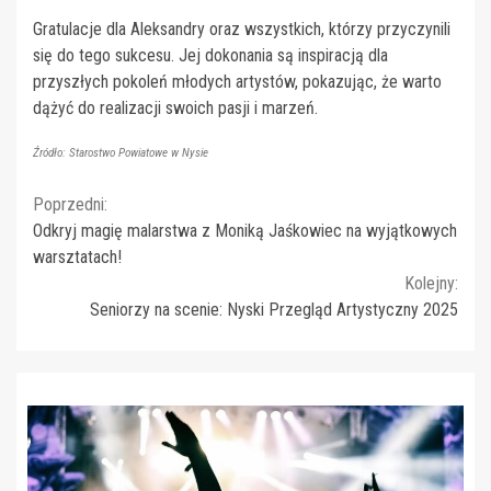
Gratulacje dla Aleksandry oraz wszystkich, którzy przyczynili
się do tego sukcesu. Jej dokonania są inspiracją dla
przyszłych pokoleń młodych artystów, pokazując, że warto
dążyć do realizacji swoich pasji i marzeń.
Źródło: Starostwo Powiatowe w Nysie
Continue
Poprzedni:
Odkryj magię malarstwa z Moniką Jaśkowiec na wyjątkowych
Reading
warsztatach!
Kolejny:
Seniorzy na scenie: Nyski Przegląd Artystyczny 2025