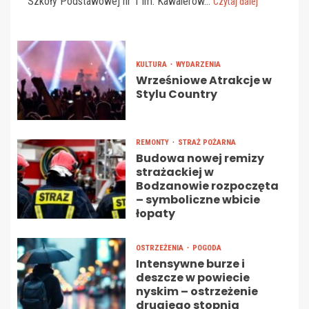
Szkoły Podstawowej nr 1 im. Kawalerów...
Czytaj dalej
KULTURA
WYDARZENIA
Wrześniowe Atrakcje w
Stylu Country
REMONTY
STRAŻ POŻARNA
Budowa nowej remizy
strażackiej w
Bodzanowie rozpoczęta
– symboliczne wbicie
łopaty
OSTRZEŻENIA
POGODA
Intensywne burze i
deszcze w powiecie
nyskim – ostrzeżenie
drugiego stopnia