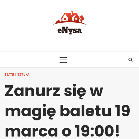
Skip
to
content
PRIMARY
MENU
TEATR I SZTUKA
Zanurz się w
magię baletu 19
marca o 19:00!