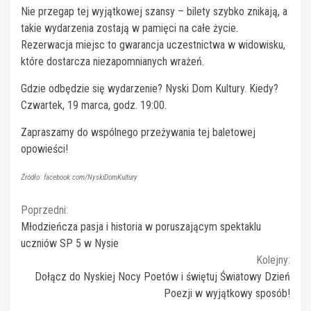
Nie przegap tej wyjątkowej szansy – bilety szybko znikają, a
takie wydarzenia zostają w pamięci na całe życie.
Rezerwacja miejsc to gwarancja uczestnictwa w widowisku,
które dostarcza niezapomnianych wrażeń.
Gdzie odbędzie się wydarzenie? Nyski Dom Kultury. Kiedy?
Czwartek, 19 marca, godz. 19:00.
Zapraszamy do wspólnego przeżywania tej baletowej
opowieści!
Źródło: facebook.com/NyskiDomKultury
Continue
Poprzedni:
Młodzieńcza pasja i historia w poruszającym spektaklu
Reading
uczniów SP 5 w Nysie
Kolejny:
Dołącz do Nyskiej Nocy Poetów i świętuj Światowy Dzień
Poezji w wyjątkowy sposób!