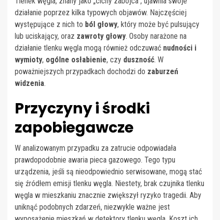
Tlenek węgla, znany jako „cichy zabójca”, ujawnia swoje
działanie poprzez kilka typowych objawów. Najczęściej
występujące z nich to
ból głowy
, który może być pulsujący
lub uciskający, oraz
zawroty głowy
. Osoby narażone na
działanie tlenku węgla mogą również odczuwać
nudności i
wymioty
,
ogólne osłabienie
, czy
duszność
. W
poważniejszych przypadkach dochodzi do
zaburzeń
widzenia
.
Przyczyny i środki
zapobiegawcze
W analizowanym przypadku za zatrucie odpowiadała
prawdopodobnie awaria pieca gazowego. Tego typu
urządzenia, jeśli są nieodpowiednio serwisowane, mogą stać
się źródłem emisji tlenku węgla. Niestety, brak czujnika tlenku
węgla w mieszkaniu znacznie zwiększył ryzyko tragedii. Aby
uniknąć podobnych zdarzeń, niezwykle ważne jest
wyposażenie mieszkań w detektory tlenku węgla. Koszt ich