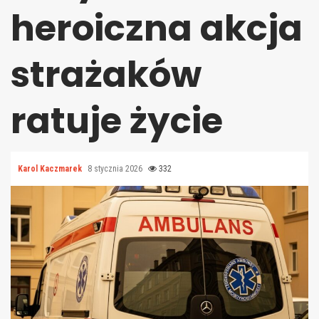
heroiczna akcja
strażaków
ratuje życie
Karol Kaczmarek
8 stycznia 2026
332