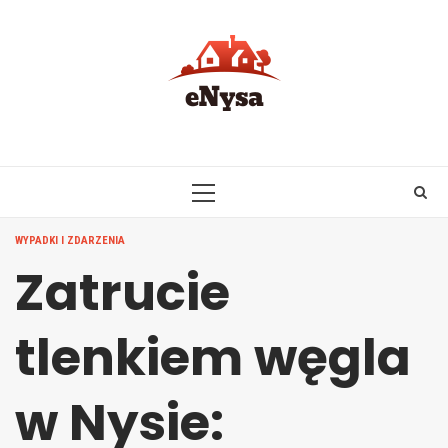
Skip
to
content
PRIMARY
MENU
WYPADKI I ZDARZENIA
Zatrucie
tlenkiem węgla
w Nysie: