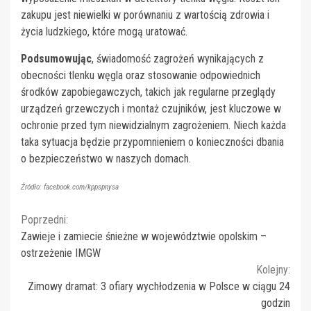
zakupu jest niewielki w porównaniu z wartością zdrowia i
życia ludzkiego, które mogą uratować.
Podsumowując
, świadomość zagrożeń wynikających z
obecności tlenku węgla oraz stosowanie odpowiednich
środków zapobiegawczych, takich jak regularne przeglądy
urządzeń grzewczych i montaż czujników, jest kluczowe w
ochronie przed tym niewidzialnym zagrożeniem. Niech każda
taka sytuacja będzie przypomnieniem o konieczności dbania
o bezpieczeństwo w naszych domach.
Źródło: facebook.com/kppspnysa
Continue
Poprzedni:
Zawieje i zamiecie śnieżne w województwie opolskim –
Reading
ostrzeżenie IMGW
Kolejny:
Zimowy dramat: 3 ofiary wychłodzenia w Polsce w ciągu 24
godzin